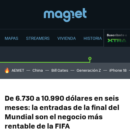
Suscríbete a
MAPAS
STREAMERS
VIVIENDA
HISTORIA
HOY SE HABLA DE
AEMET
China
Bill Gates
Generación Z
iPhone 18
De 6.730 a 10.990 dólares en seis
meses: la entradas de la final del
Mundial son el negocio más
rentable de la FIFA