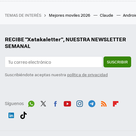
TEMAS DE INTERÉS
Mejores moviles 2026
Claude
Androi
RECIBE "Xatakaletter", NUESTRA NEWSLETTER
SEMANAL
SUSCRIBIR
Suscribiéndote aceptas nuestra
política de privacidad
Síguenos
Wh
Twit
Fac
You
Inst
Tele
RSS
Flip
ats
ter
ebo
tub
agr
gra
boa
Link
Tikt
App
ok
e
am
m
rd
edI
ok