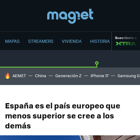
Suscríbete a
MAPAS
STREAMERS
VIVIENDA
HISTORIA
HOY SE HABLA DE
AEMET
China
Generación Z
iPhone 17
Samsung G
España es el país europeo que
menos superior se cree a los
demás