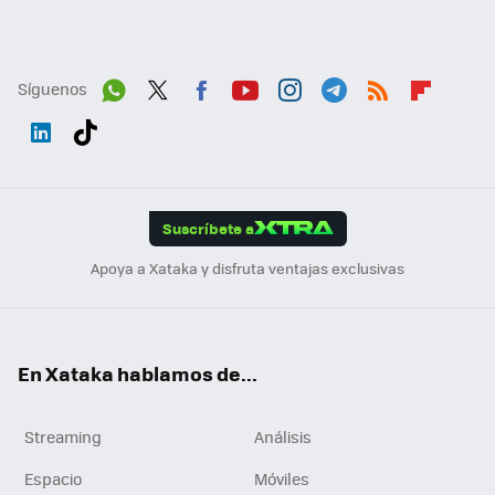
Síguenos
Wh
Twit
Fac
You
Inst
Tele
RSS
Flip
ats
ter
ebo
tub
agr
gra
boa
Link
Tikt
App
ok
e
am
m
rd
edI
ok
Suscríbete a
n
Apoya a Xataka y disfruta ventajas exclusivas
En Xataka hablamos de...
Streaming
Análisis
Espacio
Móviles