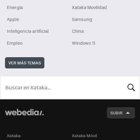
Energía
Xataka Movilidad
Apple
Samsung
Inteligencia artificial
China
Empleo
Windows 11
VER MÁS TEMAS
BUSCA
SUBIR
Xataka
Xataka Móvil