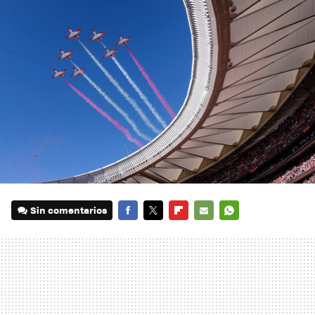
Sin comentarios
FACEBOOK
TWITTER
FLIPBOARD
E-
WHATSAPP
MAIL