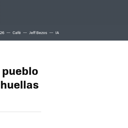
S26
Café
Jeff Bezos
IA
 pueblo
 huellas