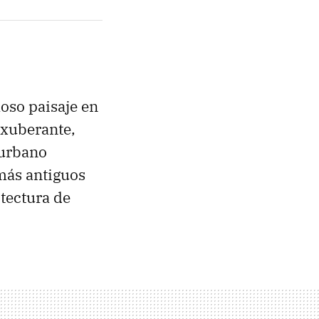
oso paisaje en
exuberante,
 urbano
 más antiguos
itectura de