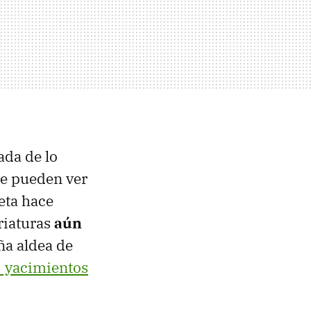
ada de lo
e pueden ver
eta hace
criaturas
aún
ña aldea de
7 yacimientos