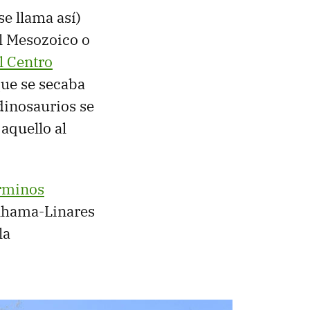
se llama así)
l Mesozoico o
l Centro
que se secaba
 dinosaurios se
 aquello al
érminos
Alhama-Linares
la