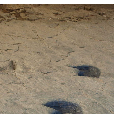
FACEBOOK
TWITTER
FLIPBOARD
E-
MAIL