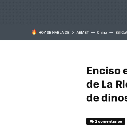
HOY SE HABLA DE
AEMET
China
Bill Ga
Enciso 
de La R
de dino
2 comentarios