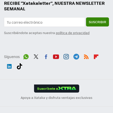
RECIBE "Xatakaletter", NUESTRA NEWSLETTER
SEMANAL
SUSCRIBIR
Suscribiéndote aceptas nuestra
política de privacidad
Síguenos
Wh
Twit
Fac
You
Inst
Tele
RSS
Flip
ats
ter
ebo
tub
agr
gra
boa
Link
Tikt
App
ok
e
am
m
rd
edI
ok
Suscríbete a
n
Apoya a Xataka y disfruta ventajas exclusivas