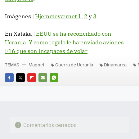
Imágenes |
Hjemmeværnet 1
,
2
y
3
En Xataka |
EEUU se ha reconciliado con
Ucrania. Y como regalo le ha enviado aviones
F16 que son incapaces de volar
TEMAS
Magnet
Guerra de Ucrania
Dinamarca
FACEBOOK
TWITTER
FLIPBOARD
E-
WHATSAPP
MAIL
Comentarios cerrados