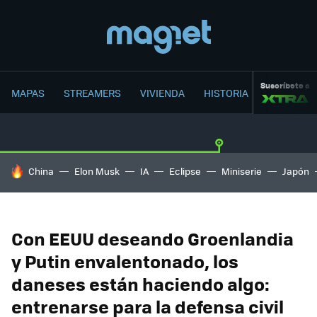
Suscríbete a
MAPAS
STREAMERS
VIVIENDA
HISTORIA
HOY SE HABLA DE
China
Elon Musk
IA
Eclipse
Miniserie
Japón
Con EEUU deseando Groenlandia
y Putin envalentonado, los
daneses están haciendo algo:
entrenarse para la defensa civil