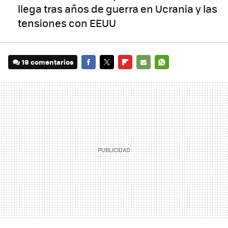
llega tras años de guerra en Ucrania y las
tensiones con EEUU
19 comentarios
FACEBOOK
TWITTER
FLIPBOARD
E-
WHATSAPP
MAIL