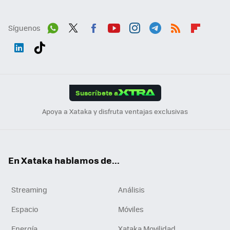
Síguenos
Wh
Twit
Fac
You
Inst
Tele
RSS
Flip
ats
ter
ebo
tub
agr
gra
boa
Link
Tikt
App
ok
e
am
m
rd
edI
ok
Suscríbete a
n
Apoya a Xataka y disfruta ventajas exclusivas
En Xataka hablamos de...
Streaming
Análisis
Espacio
Móviles
Energía
Xataka Movilidad