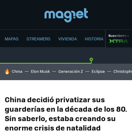
Suscríbete a
MAPAS
STREAMERS
VIVIENDA
HISTORIA
HOY SE HABLA DE
China
Elon Musk
Generación Z
Eclipse
Christoph
China decidió privatizar sus
guarderías en la década de los 80.
Sin saberlo, estaba creando su
enorme crisis de natalidad