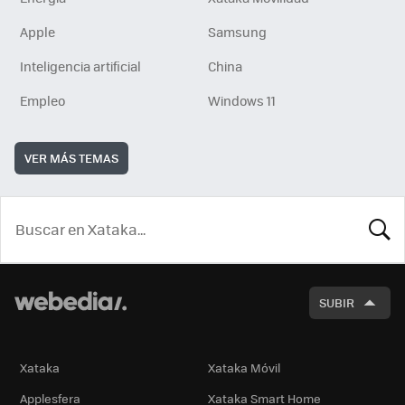
Apple
Samsung
Inteligencia artificial
China
Empleo
Windows 11
VER MÁS TEMAS
BUSCA
SUBIR
Xataka
Xataka Móvil
Applesfera
Xataka Smart Home