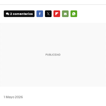
2 comentarios
FACEBOOK
TWITTER
FLIPBOARD
E-
WHATSAPP
MAIL
1 Mayo 2026