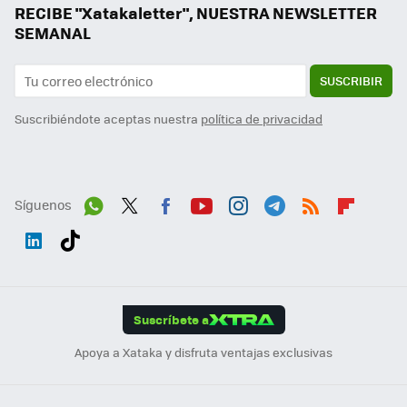
RECIBE "Xatakaletter", NUESTRA NEWSLETTER
SEMANAL
SUSCRIBIR
Suscribiéndote aceptas nuestra
política de privacidad
Síguenos
Wh
Twit
Fac
You
Inst
Tele
RSS
Flip
ats
ter
ebo
tub
agr
gra
boa
Link
Tikt
App
ok
e
am
m
rd
edI
ok
Suscríbete a
n
Apoya a Xataka y disfruta ventajas exclusivas