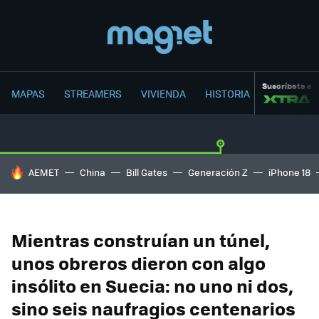
Suscríbete a
MAPAS
STREAMERS
VIVIENDA
HISTORIA
HOY SE HABLA DE
AEMET
China
Bill Gates
Generación Z
iPhone 18
Mientras construían un túnel,
unos obreros dieron con algo
insólito en Suecia: no uno ni dos,
sino seis naufragios centenarios