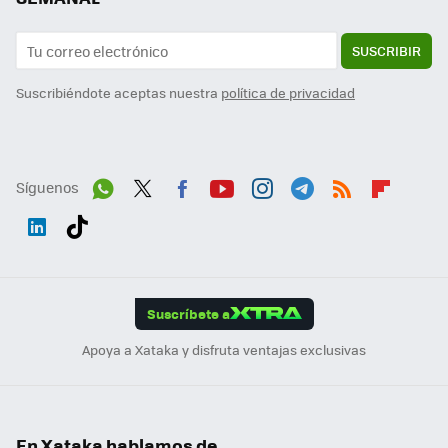
SUSCRIBIR
Suscribiéndote aceptas nuestra
política de privacidad
Síguenos
Wh
Twit
Fac
You
Inst
Tele
RSS
Flip
ats
ter
ebo
tub
agr
gra
boa
Link
Tikt
App
ok
e
am
m
rd
edI
ok
Suscríbete a
n
Apoya a Xataka y disfruta ventajas exclusivas
En Xataka hablamos de...