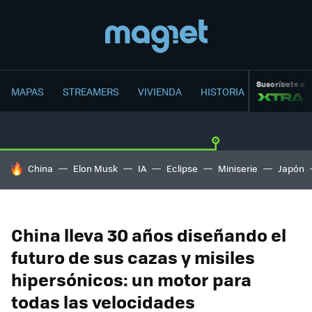
Suscríbete a
MAPAS
STREAMERS
VIVIENDA
HISTORIA
HOY SE HABLA DE
China
Elon Musk
IA
Eclipse
Miniserie
Japón
China lleva 30 años diseñando el
futuro de sus cazas y misiles
hipersónicos: un motor para
todas las velocidades