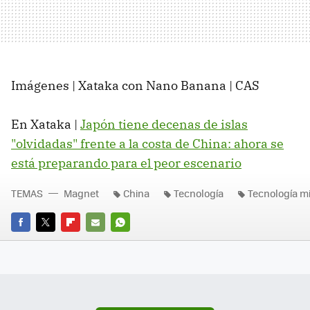
Imágenes | Xataka con Nano Banana | CAS
En Xataka |
Japón tiene decenas de islas
"olvidadas" frente a la costa de China: ahora se
está preparando para el peor escenario
TEMAS
Magnet
China
Tecnología
Tecnología mi
FACEBOOK
TWITTER
FLIPBOARD
E-
WHATSAPP
MAIL