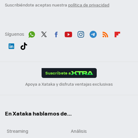
Suscribiéndote aceptas nuestra
política de privacidad
Síguenos
Wh
Twit
Fac
You
Inst
Tele
RSS
Flip
ats
ter
ebo
tub
agr
gra
boa
Link
Tikt
App
ok
e
am
m
rd
edI
ok
Suscríbete a
n
Apoya a Xataka y disfruta ventajas exclusivas
En Xataka hablamos de...
Streaming
Análisis