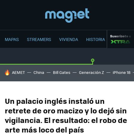
Suscríbete a
MAPAS
STREAMERS
VIVIENDA
HISTORIA
HOY SE HABLA DE
AEMET
China
Bill Gates
Generación Z
iPhone 18
Un palacio inglés instaló un
retrete de oro macizo y lo dejó sin
vigilancia. El resultado: el robo de
arte más loco del país