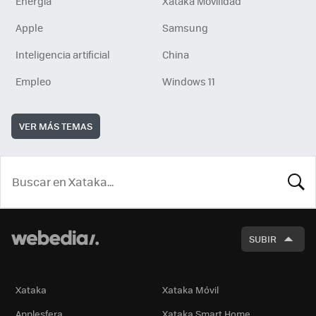
Energía
Xataka Movilidad
Apple
Samsung
Inteligencia artificial
China
Empleo
Windows 11
VER MÁS TEMAS
BUSCA
SUBIR
Xataka
Xataka Móvil
Applesfera
Xataka Smart Home