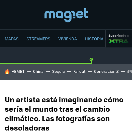
Suscríbete a
MAPAS
STREAMERS
VIVIENDA
HISTORIA
HOY SE HABLA DE
AEMET
China
Sequía
Fallout
Generación Z
iP
Un artista está imaginando cómo
sería el mundo tras el cambio
climático. Las fotografías son
desoladoras