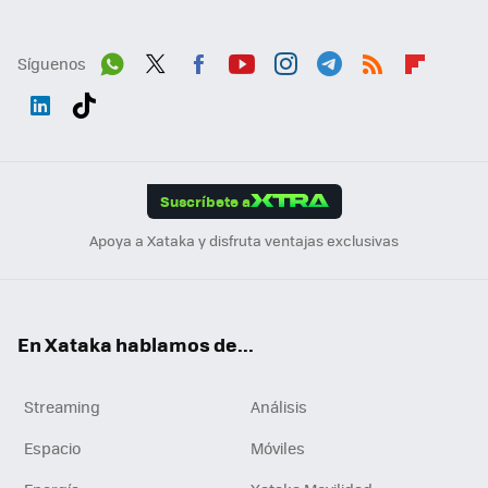
Síguenos
Wh
Twit
Fac
You
Inst
Tele
RSS
Flip
ats
ter
ebo
tub
agr
gra
boa
Link
Tikt
App
ok
e
am
m
rd
edI
ok
Suscríbete a
n
Apoya a Xataka y disfruta ventajas exclusivas
En Xataka hablamos de...
Streaming
Análisis
Espacio
Móviles