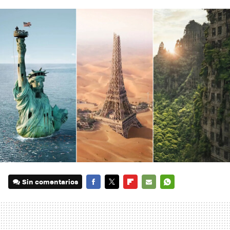
Sin comentarios
FACEBOOK
TWITTER
FLIPBOARD
E-
WHATSAPP
MAIL