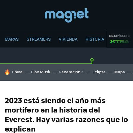
Suscríbete a
MAPAS
STREAMERS
VIVIENDA
HISTORIA
HOY SE HABLA DE
China
Elon Musk
Generación Z
Eclipse
Mapa
2023 está siendo el año más
mortífero en la historia del
Everest. Hay varias razones que lo
explican