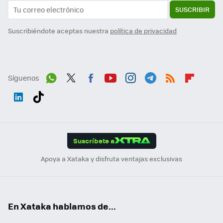
SUSCRIBIR
Suscribiéndote aceptas nuestra
política de privacidad
Síguenos
Wh
Twit
Fac
You
Inst
Tele
RSS
Flip
ats
ter
ebo
tub
agr
gra
boa
Link
Tikt
App
ok
e
am
m
rd
edI
ok
Suscríbete a
n
Apoya a Xataka y disfruta ventajas exclusivas
En Xataka hablamos de...