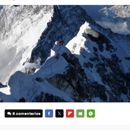
9 comentarios
FACEBOOK
TWITTER
FLIPBOARD
E-
WHATSAPP
MAIL