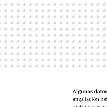
Algunos dato
ampliación físi
distintas activ