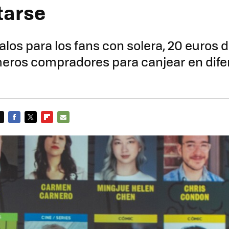
tarse
alos para los fans con solera, 20 euros 
meros compradores para canjear en dife
FACEBOOK
TWITTER
FLIPBOARD
E-
MAIL