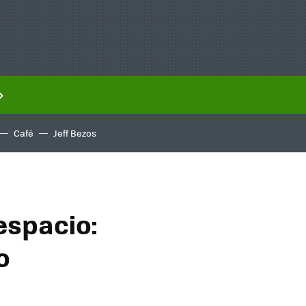
Café
Jeff Bezos
espacio:
o