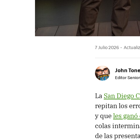
7 Julio 2026
Actualiz
John Ton
Editor Senio
La
San Diego 
repitan los er
y que
les ganó
colas intermi
de las present