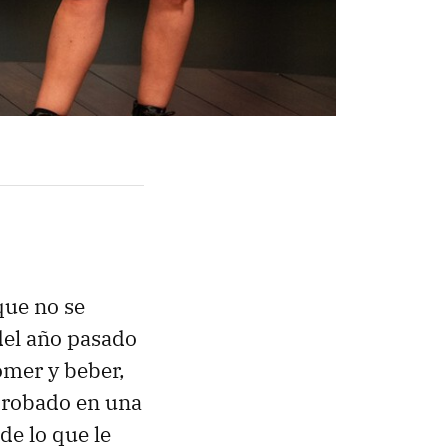
que no se
 del año pasado
omer y beber,
probado en una
de lo que le