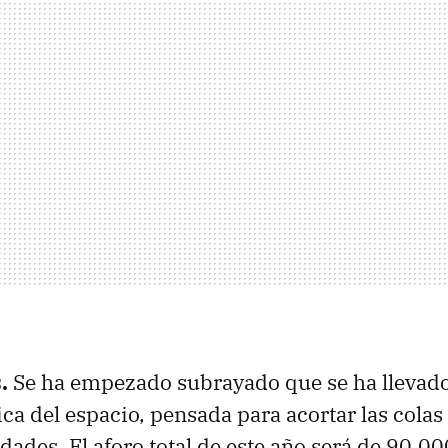
s.
Se ha empezado subrayado que se ha llevad
ca del espacio, pensada para acortar las colas 
idades. El aforo total de este año será de 90.00