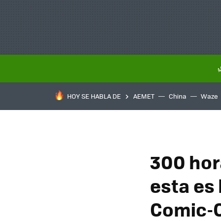
HOY SE HABLA DE
AEMET
China
Waze
300 hor
esta es 
Comic-