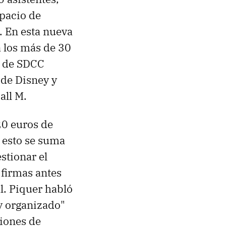
pacio de
. En esta nueva
 los más de 30
l de SDCC
de Disney y
all M.
20 euros de
A esto se suma
estionar el
 firmas antes
al. Piquer habló
 y organizado"
tiones de