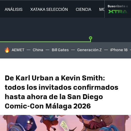
Suscríbete a
ANÁLISIS
XATAKA SELECCIÓN
CIENCIA
MOVILIDAD
HOY SE HABLA DE
AEMET
China
Bill Gates
Generación Z
iPhone 18
De Karl Urban a Kevin Smith:
todos los invitados confirmados
hasta ahora de la San Diego
Comic-Con Málaga 2026