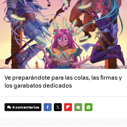
Ve preparándote para las colas, las firmas y
los garabatos dedicados
4 comentarios
FACEBOOK
TWITTER
FLIPBOARD
E-
WHATSAPP
MAIL