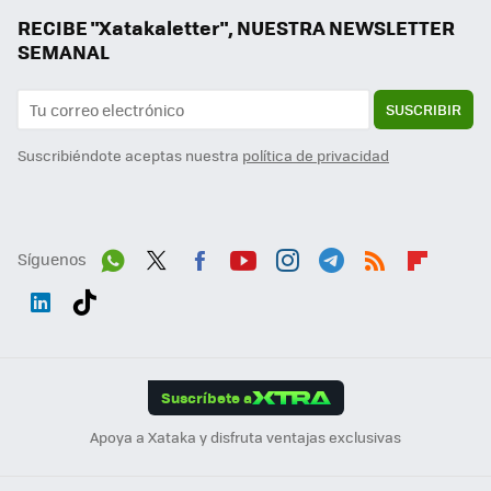
RECIBE "Xatakaletter", NUESTRA NEWSLETTER
SEMANAL
SUSCRIBIR
Suscribiéndote aceptas nuestra
política de privacidad
Síguenos
Wh
Twit
Fac
You
Inst
Tele
RSS
Flip
ats
ter
ebo
tub
agr
gra
boa
Link
Tikt
App
ok
e
am
m
rd
edI
ok
Suscríbete a
n
Apoya a Xataka y disfruta ventajas exclusivas