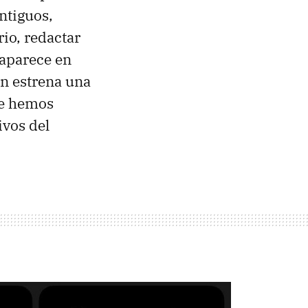
ntiguos,
io, redactar
 aparece en
én estrena una
ue hemos
ivos del