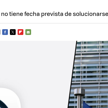
o no tiene fecha prevista de solucionars
FACEBOOK
TWITTER
FLIPBOARD
E-
MAIL