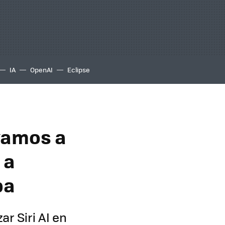
IA
OpenAI
Eclipse
 vamos a
 a
pa
r Siri AI en