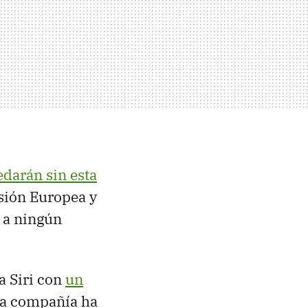
edarán sin esta
sión Europea y
 a ningún
a Siri con
un
 la compañía ha