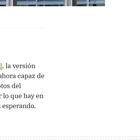
I
, la versión
 ahora capaz de
tos del
 lo que hay en
s esperando.