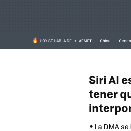
HOY SE HABLA DE
AEMET
China
Gener
Siri AI 
tener q
interpo
La DMA se i