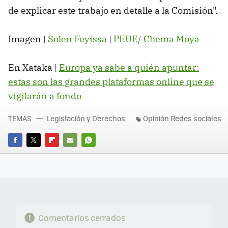
de explicar este trabajo en detalle a la Comisión".
Imagen |
Solen Feyissa
|
PEUE/ Chema Moya
En Xataka |
Europa ya sabe a quién apuntar:
estas son las grandes plataformas online que se
vigilarán a fondo
TEMAS
Legislación y Derechos
Opinión Redes sociales
FACEBOOK
TWITTER
FLIPBOARD
E-
WHATSAPP
MAIL
Comentarios cerrados