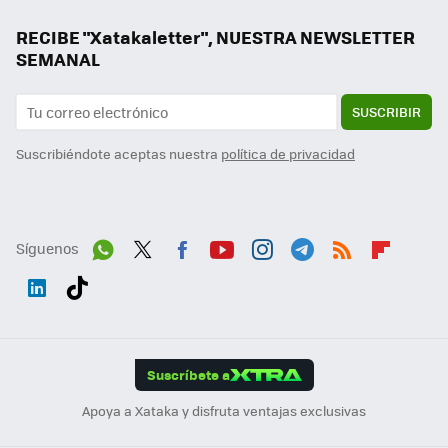
RECIBE "Xatakaletter", NUESTRA NEWSLETTER
SEMANAL
SUSCRIBIR
Suscribiéndote aceptas nuestra
política de privacidad
Síguenos
Wh
Twit
Fac
You
Inst
Tele
RSS
Flip
ats
ter
ebo
tub
agr
gra
boa
Link
Tikt
App
ok
e
am
m
rd
edI
ok
Suscríbete a
n
Apoya a Xataka y disfruta ventajas exclusivas