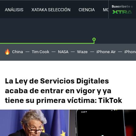
Suscríbete a
ANÁLISIS
XATAKA SELECCIÓN
CIENCIA
MOVILIDAD
HOY SE HABLA DE
China
Tim Cook
NASA
Waze
iPhone Air
iPhone
La Ley de Servicios Digitales
acaba de entrar en vigor y ya
tiene su primera víctima: TikTok