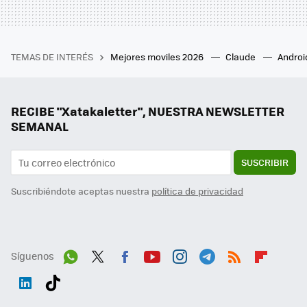
TEMAS DE INTERÉS
Mejores moviles 2026
Claude
Androi
RECIBE "Xatakaletter", NUESTRA NEWSLETTER
SEMANAL
SUSCRIBIR
Suscribiéndote aceptas nuestra
política de privacidad
Síguenos
Wh
Twit
Fac
You
Inst
Tele
RSS
Flip
ats
ter
ebo
tub
agr
gra
boa
Link
Tikt