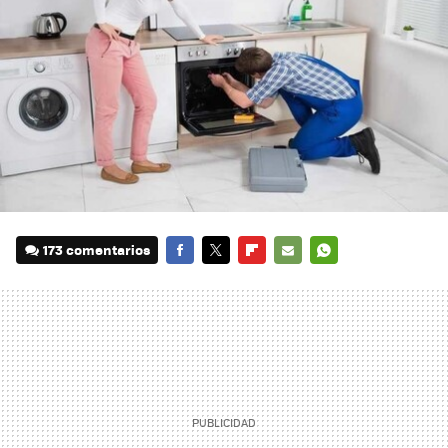
173 comentarios
FACEBOOK
TWITTER
FLIPBOARD
E-
WHATSAPP
MAIL