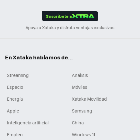
App
ok
e
am
m
rd
edI
ok
Suscríbete a
n
Apoya a Xataka y disfruta ventajas exclusivas
En Xataka hablamos de...
Streaming
Análisis
Espacio
Móviles
Energía
Xataka Movilidad
Apple
Samsung
Inteligencia artificial
China
Empleo
Windows 11