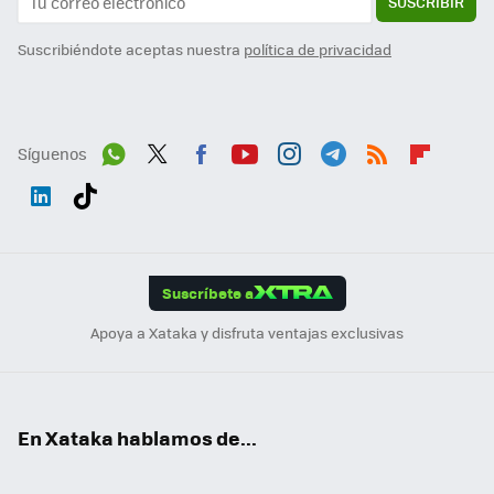
SUSCRIBIR
Suscribiéndote aceptas nuestra
política de privacidad
Síguenos
Wh
Twit
Fac
You
Inst
Tele
RSS
Flip
ats
ter
ebo
tub
agr
gra
boa
Link
Tikt
App
ok
e
am
m
rd
edI
ok
Suscríbete a
n
Apoya a Xataka y disfruta ventajas exclusivas
En Xataka hablamos de...