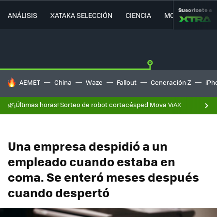
Suscríbete a
ANÁLISIS
XATAKA SELECCIÓN
CIENCIA
MOVILIDAD
HOY SE HABLA DE
AEMET
China
Waze
Fallout
Generación Z
iPh
🌿¡Últimas horas! Sorteo de robot cortacésped Mova ViAX
Una empresa despidió a un
empleado cuando estaba en
coma. Se enteró meses después
cuando despertó