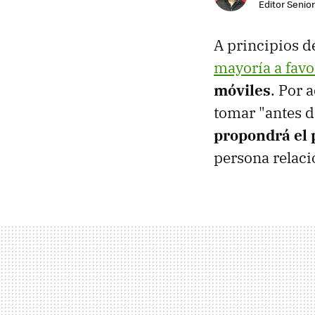
Editor Senior
A principios 
mayoría a favo
móviles
. Por 
tomar "antes d
propondrá el
persona relaci