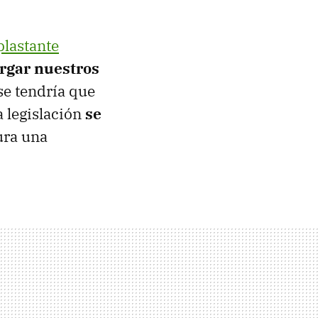
plastante
rgar nuestros
 se tendría que
a legislación
se
ura una