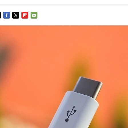
FACEBOOK
TWITTER
FLIPBOARD
E-
MAIL