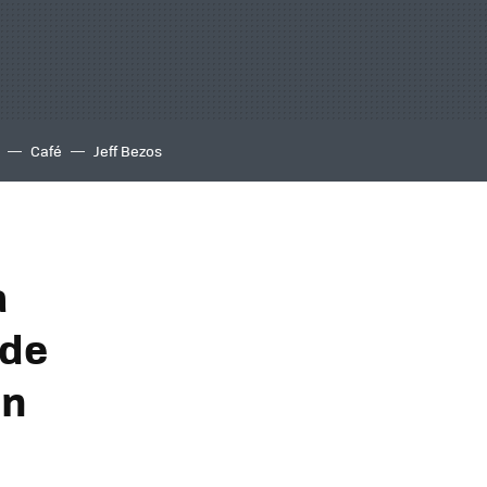
Café
Jeff Bezos
a
 de
ún