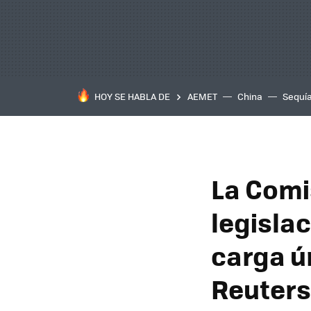
HOY SE HABLA DE
AEMET
China
Sequí
La Comi
legisla
carga ú
Reuters