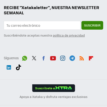
RECIBE "Xatakaletter", NUESTRA NEWSLETTER
SEMANAL
SUSCRIBIR
Suscribiéndote aceptas nuestra
política de privacidad
Síguenos
Wh
Twit
Fac
You
Inst
Tele
RSS
Flip
ats
ter
ebo
tub
agr
gra
boa
Link
Tikt
App
ok
e
am
m
rd
edI
ok
Suscríbete a
n
Apoya a Xataka y disfruta ventajas exclusivas