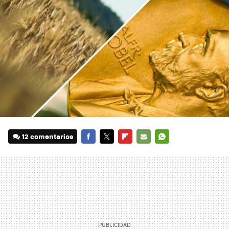
12 comentarios
FACEBOOK
TWITTER
FLIPBOARD
E-
WHATSAPP
MAIL