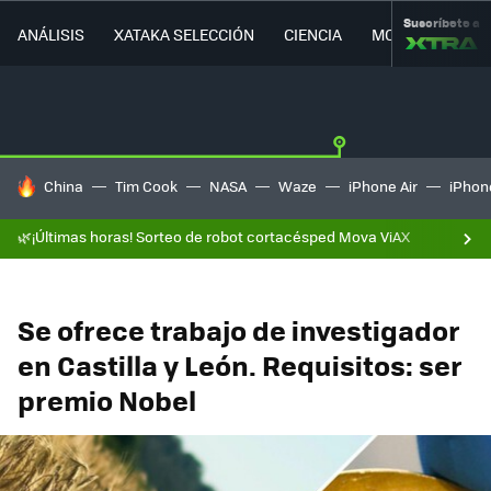
Suscríbete a
ANÁLISIS
XATAKA SELECCIÓN
CIENCIA
MOVILIDAD
HOY SE HABLA DE
China
Tim Cook
NASA
Waze
iPhone Air
iPhone
🌿¡Últimas horas! Sorteo de robot cortacésped Mova ViAX
Se ofrece trabajo de investigador
en Castilla y León. Requisitos: ser
premio Nobel