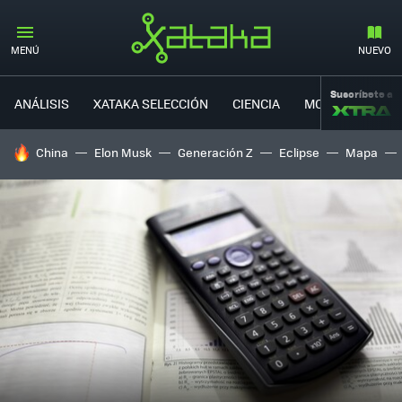
MENÚ
NUEVO
Suscríbete a
ANÁLISIS
XATAKA SELECCIÓN
CIENCIA
MOVILIDAD
HOY SE HABLA DE
China
Elon Musk
Generación Z
Eclipse
Mapa