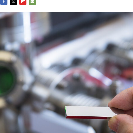
FACEBOOK
TWITTER
FLIPBOARD
E-
MAIL