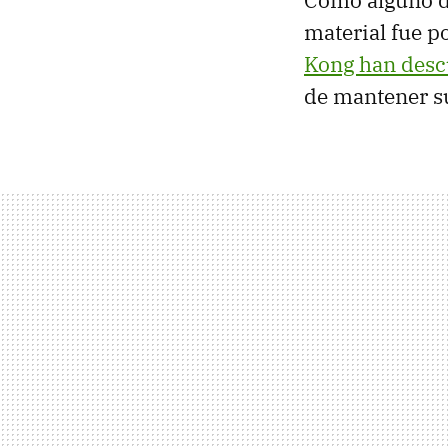
Como alguno de
material fue p
Kong han desc
de mantener su