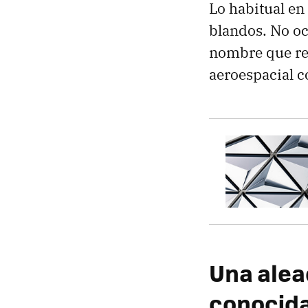
Lo habitual en
blandos. No o
nombre que rec
aeroespacial c
Una alea
conocida