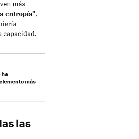
elven más
ta entropía"
,
niería
a capacidad.
e ha
l elemento más
das las