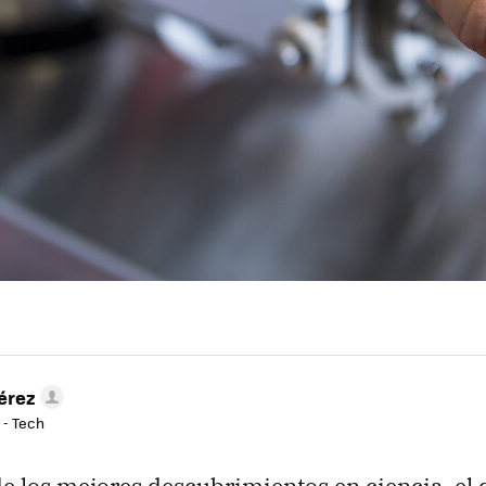
érez
 - Tech