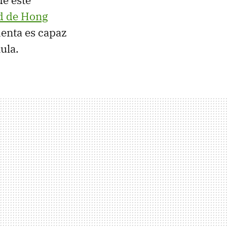
de este
ad de Hong
ienta es capaz
ula.