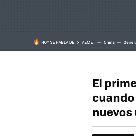
HOY SE HABLA DE
AEMET
China
Gener
El prim
cuando 
nuevos 