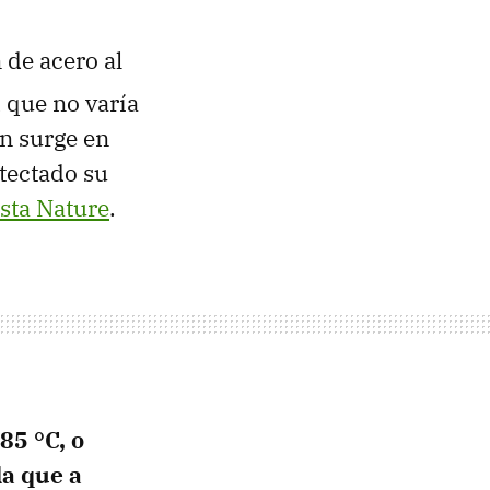
n de acero al
 que no varía
n surge en
tectado su
ista Nature
.
85 °C, o
da que a