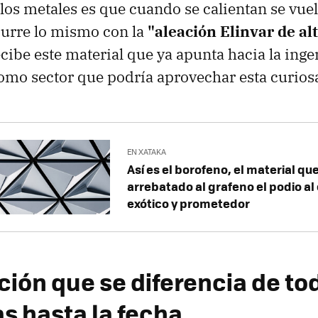
 los metales es que cuando se calientan se vu
curre lo mismo con la
"aleación Elinvar de al
ibe este material que ya apunta hacia la inge
omo sector que podría aprovechar esta curios
EN XATAKA
Así es el borofeno, el material qu
arrebatado al grafeno el podio a
exótico y prometedor
ción que se diferencia de to
s hasta la fecha