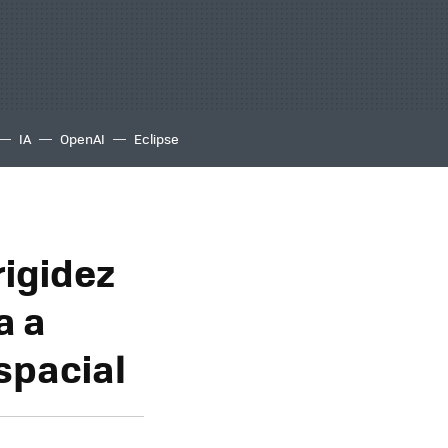
IA
OpenAI
Eclipse
rigidez
a a
spacial