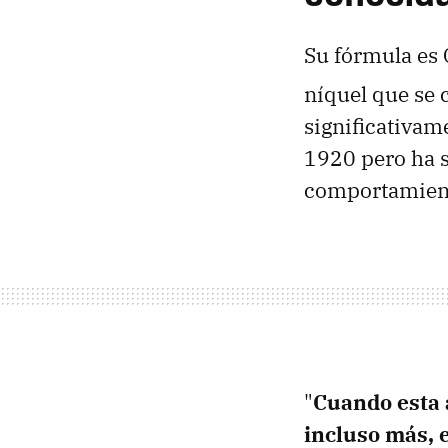
Su fórmula es 
níquel que se 
significativam
1920 pero ha s
comportamiento
"
Cuando esta a
incluso más, e