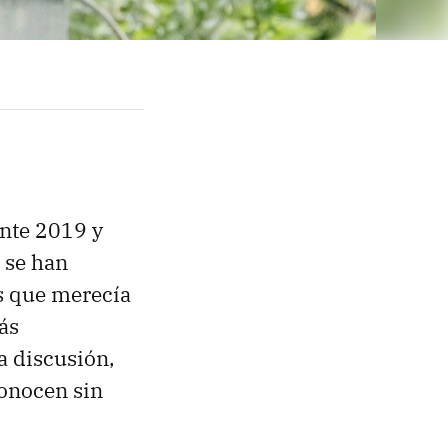
ante 2019 y
 se han
os que merecía
ás
la discusión,
conocen sin