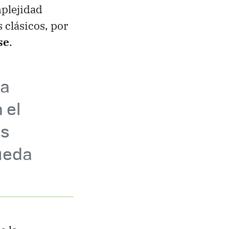
mplejidad
clásicos, por
se
.
ha
 el
os
ueda