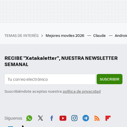
TEMAS DE INTERÉS
Mejores moviles 2026
Claude
Androi
RECIBE "Xatakaletter", NUESTRA NEWSLETTER
SEMANAL
SUSCRIBIR
Suscribiéndote aceptas nuestra
política de privacidad
Síguenos
Wh
Twit
Fac
You
Inst
Tele
RSS
Flip