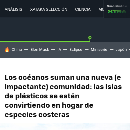
Suscríbete a
ANÁLISIS
XATAKA SELECCIÓN
CIENCIA
MOVILIDAD
HOY SE HABLA DE
China
Elon Musk
IA
Eclipse
Miniserie
Japón
Los océanos suman una nueva (e
impactante) comunidad: las islas
de plásticos se están
convirtiendo en hogar de
especies costeras