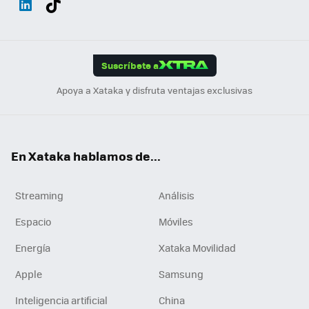
ats
ter
ebo
tub
agr
gra
boa
Link
Tikt
App
ok
e
am
m
rd
edI
ok
Suscríbete a
n
Apoya a Xataka y disfruta ventajas exclusivas
En Xataka hablamos de...
Streaming
Análisis
Espacio
Móviles
Energía
Xataka Movilidad
Apple
Samsung
Inteligencia artificial
China