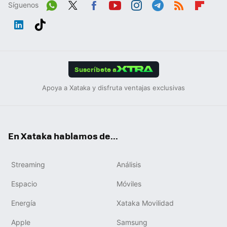
Síguenos
Wh
Twit
Fac
You
Inst
Tele
RSS
Flip
ats
ter
ebo
tub
agr
gra
boa
Link
Tikt
App
ok
e
am
m
rd
edIn
ok
Suscríbete a
Apoya a Xataka y disfruta ventajas exclusivas
En Xataka hablamos de...
Streaming
Análisis
Espacio
Móviles
Energía
Xataka Movilidad
Apple
Samsung