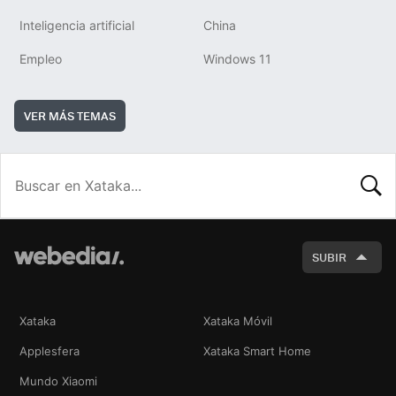
Inteligencia artificial
China
Empleo
Windows 11
VER MÁS TEMAS
BUSCA
SUBIR
Xataka
Xataka Móvil
Applesfera
Xataka Smart Home
Mundo Xiaomi