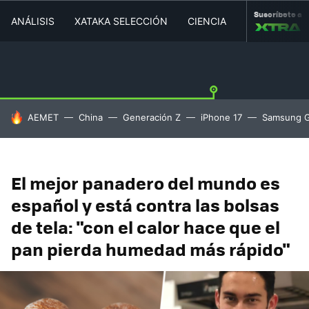
Suscríbete a
ANÁLISIS
XATAKA SELECCIÓN
CIENCIA
MOVILIDAD
HOY SE HABLA DE
AEMET
China
Generación Z
iPhone 17
Samsung G
El mejor panadero del mundo es
español y está contra las bolsas
de tela: "con el calor hace que el
pan pierda humedad más rápido"