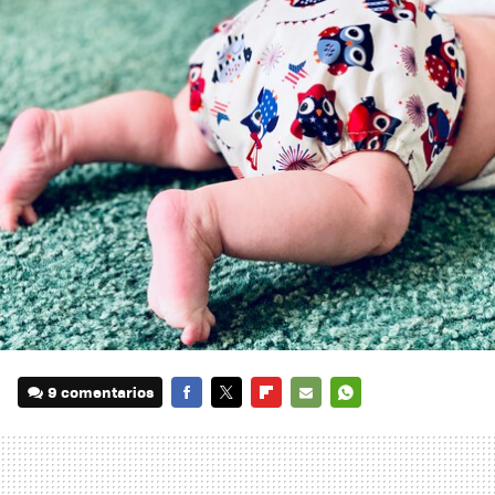
9 comentarios
FACEBOOK
TWITTER
FLIPBOARD
E-
WHATSAPP
MAIL