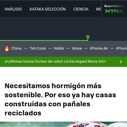
Suscríbete a
ANÁLISIS
XATAKA SELECCIÓN
CIENCIA
MOVILIDAD
HOY SE HABLA DE
China
Tim Cook
NASA
Waze
iPhone Air
iPhone
🌿¡Últimas horas! Sorteo de robot cortacésped Mova ViAX
Necesitamos hormigón más
sostenible. Por eso ya hay casas
construidas con pañales
reciclados