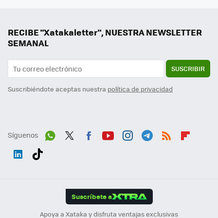
RECIBE "Xatakaletter", NUESTRA NEWSLETTER
SEMANAL
SUSCRIBIR
Suscribiéndote aceptas nuestra
política de privacidad
Síguenos
Wh
Twit
Fac
You
Inst
Tele
RSS
Flip
ats
ter
ebo
tub
agr
gra
boa
Link
Tikt
App
ok
e
am
m
rd
edI
ok
Suscríbete a
n
Apoya a Xataka y disfruta ventajas exclusivas