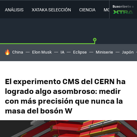
Suscríbete a
ANÁLISIS
XATAKA SELECCIÓN
CIENCIA
MOVILIDAD
HOY SE HABLA DE
China
Elon Musk
IA
Eclipse
Miniserie
Japón
El experimento CMS del CERN ha
logrado algo asombroso: medir
con más precisión que nunca la
masa del bosón W