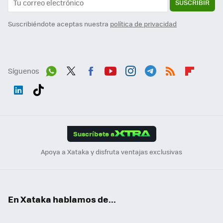
SUSCRIBIR
Suscribiéndote aceptas nuestra
política de privacidad
Síguenos
Wh
Twit
Fac
You
Inst
Tele
RSS
Flip
ats
ter
ebo
tub
agr
gra
boa
Link
Tikt
App
ok
e
am
m
rd
edI
ok
Suscríbete a
n
Apoya a Xataka y disfruta ventajas exclusivas
En Xataka hablamos de...