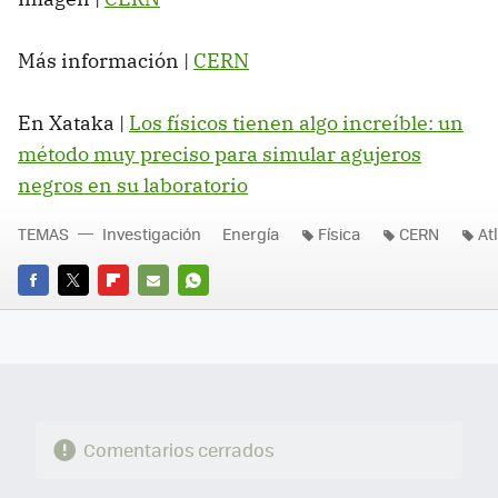
Más información |
CERN
En Xataka |
Los físicos tienen algo increíble: un
método muy preciso para simular agujeros
negros en su laboratorio
TEMAS
Investigación
Energía
Física
CERN
At
FACEBOOK
TWITTER
FLIPBOARD
E-
WHATSAPP
MAIL
Comentarios cerrados