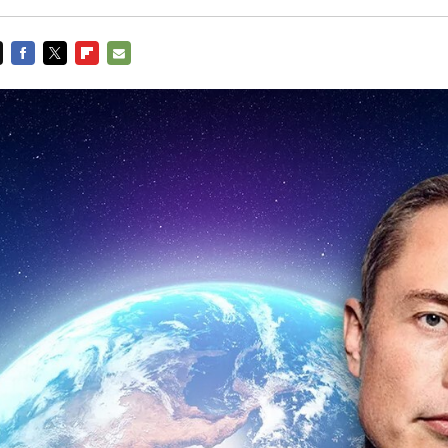
FACEBOOK
TWITTER
FLIPBOARD
E-
MAIL