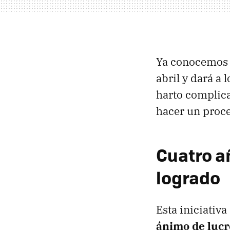
Ya conocemos m
abril y dará a 
harto complic
hacer un proce
Cuatro a
logrado
Esta iniciativ
ánimo de lucr