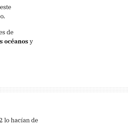
este
so.
es de
os océanos
y
2 lo hacían de