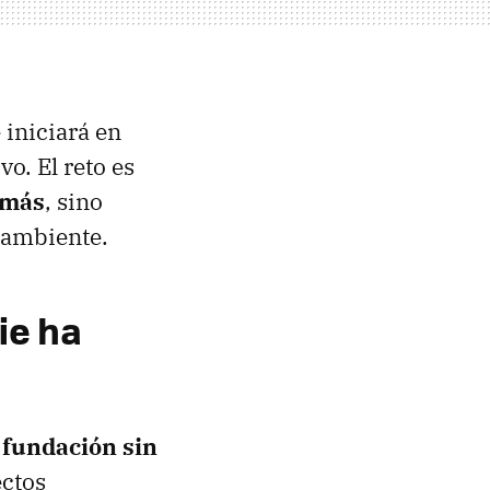
 iniciará en
vo. El reto es
n más
, sino
oambiente.
ie ha
 fundación sin
ectos