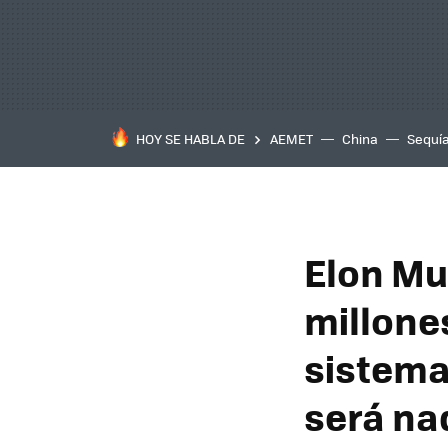
HOY SE HABLA DE
AEMET
China
Sequí
Elon Mu
millone
sistema 
será nad