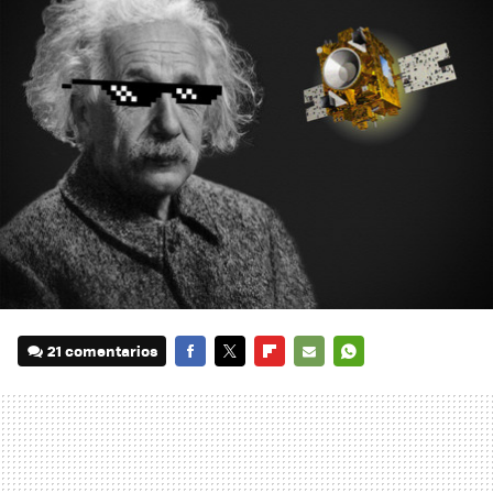
21 comentarios
FACEBOOK
TWITTER
FLIPBOARD
E-
WHATSAPP
MAIL