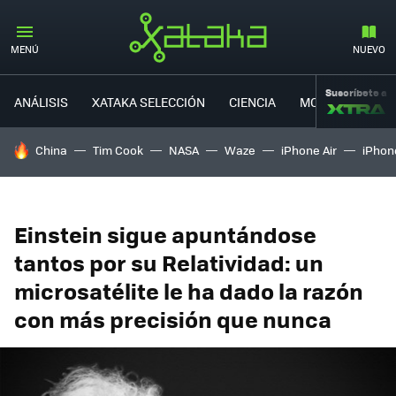
MENÚ
NUEVO
Suscríbete a
ANÁLISIS
XATAKA SELECCIÓN
CIENCIA
MOVILIDAD
HOY SE HABLA DE
China
Tim Cook
NASA
Waze
iPhone Air
iPhone
Einstein sigue apuntándose
tantos por su Relatividad: un
microsatélite le ha dado la razón
con más precisión que nunca