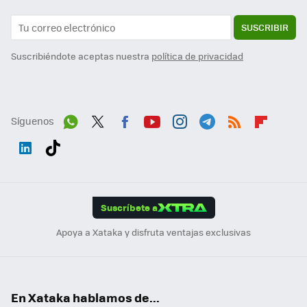
SUSCRIBIR
Suscribiéndote aceptas nuestra
política de privacidad
Síguenos
Wh
Twit
Fac
You
Inst
Tele
RSS
Flip
ats
ter
ebo
tub
agr
gra
boa
Link
Tikt
App
ok
e
am
m
rd
edI
ok
Suscríbete a
n
Apoya a Xataka y disfruta ventajas exclusivas
En Xataka hablamos de...