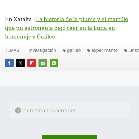
En Xataka |
La historia de la pluma y el martillo
que un astronauta dejó caer en la Luna en
homenaje a Galileo
TEMAS
Investigación
galileo
experimento
Einst
FACEBOOK
TWITTER
FLIPBOARD
E-
WHATSAPP
MAIL
Comentarios cerrados