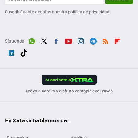
Suscribiéndote aceptas nuestra
política de privacidad
Síguenos
Wh
Twit
Fac
You
Inst
Tele
RSS
Flip
ats
ter
ebo
tub
agr
gra
boa
Link
Tikt
App
ok
e
am
m
rd
edI
ok
Suscríbete a
n
Apoya a Xataka y disfruta ventajas exclusivas
En Xataka hablamos de...
Streaming
Análisis