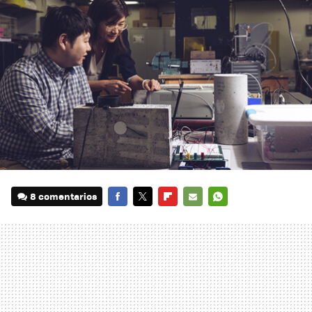
8 comentarios
FACEBOOK
TWITTER
FLIPBOARD
E-
WHATSAPP
MAIL