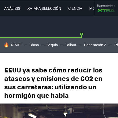
Suscríbete a
ANÁLISIS
XATAKA SELECCIÓN
CIENCIA
MOVILIDAD
HOY SE HABLA DE
AEMET
China
Sequía
Fallout
Generación Z
iP
EEUU ya sabe cómo reducir los
atascos y emisiones de CO2 en
sus carreteras: utilizando un
hormigón que habla