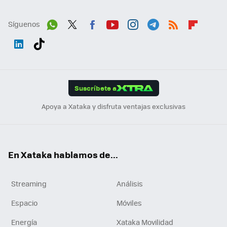
Síguenos
Wh
Twit
Fac
You
Inst
Tele
RSS
Flip
ats
ter
ebo
tub
agr
gra
boa
Link
Tikt
App
ok
e
am
m
rd
edI
ok
Suscríbete a
n
Apoya a Xataka y disfruta ventajas exclusivas
En Xataka hablamos de...
Streaming
Análisis
Espacio
Móviles
Energía
Xataka Movilidad