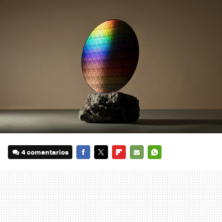
4 comentarios
FACEBOOK
TWITTER
FLIPBOARD
E-
WHATSAPP
MAIL