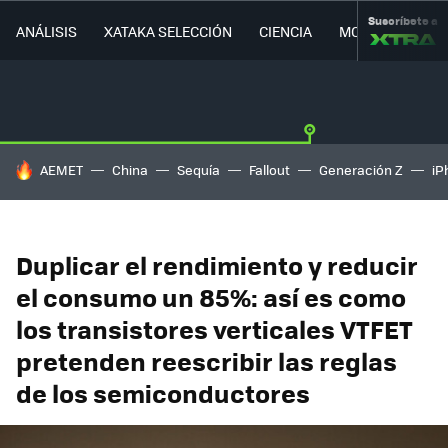
Suscríbete a
ANÁLISIS
XATAKA SELECCIÓN
CIENCIA
MOVILIDAD
HOY SE HABLA DE
AEMET
China
Sequía
Fallout
Generación Z
iP
Duplicar el rendimiento y reducir
el consumo un 85%: así es como
los transistores verticales VTFET
pretenden reescribir las reglas
de los semiconductores