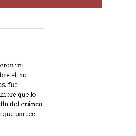
ieron un
re el rio
s, fue
ombre que lo
dio del cráneo
la que parece