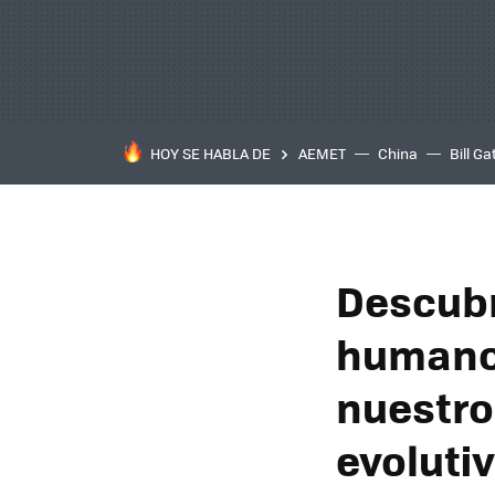
HOY SE HABLA DE
AEMET
China
Bill Ga
Descubr
humano:
nuestro
evoluti