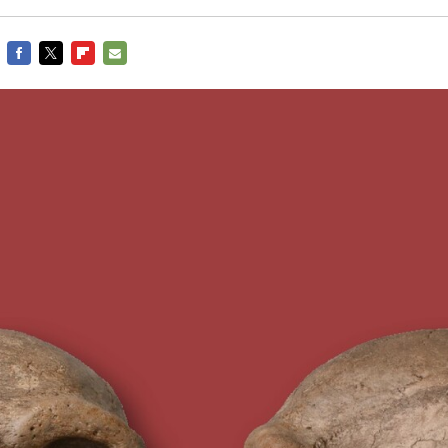
FACEBOOK
TWITTER
FLIPBOARD
E-
MAIL