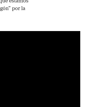
r que estamos
gón” por la