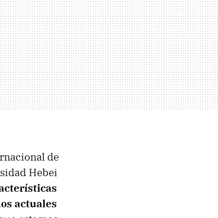
ernacional de
ersidad Hebei
acterísticas
los actuales