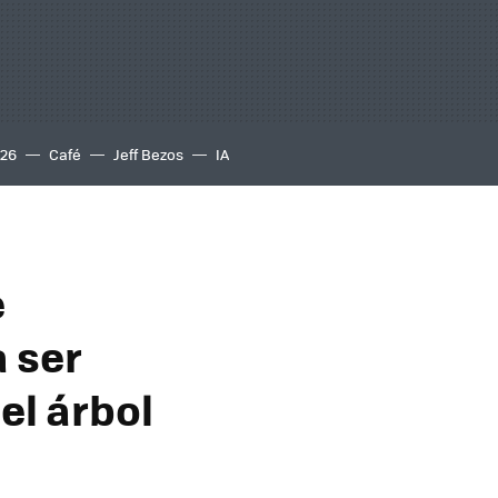
S26
Café
Jeff Bezos
IA
e
 ser
el árbol