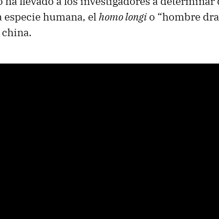
to ha llevado a los investigadores a determina
a especie humana, el
homo longi
o “hombre dra
china.