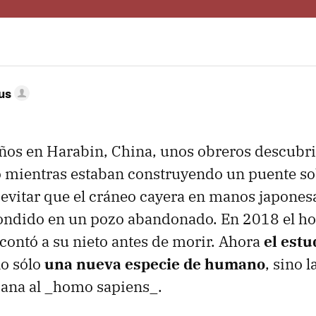
us
ños en Harabin, China, unos obreros descubr
 mientras estaban construyendo un puente sob
evitar que el cráneo cayera en manos japonesa
condido en un pozo abandonado. En 2018 el h
 contó a su nieto antes de morir. Ahora
el estu
no sólo
una nueva especie de humano
, sino 
cana al _homo sapiens_.