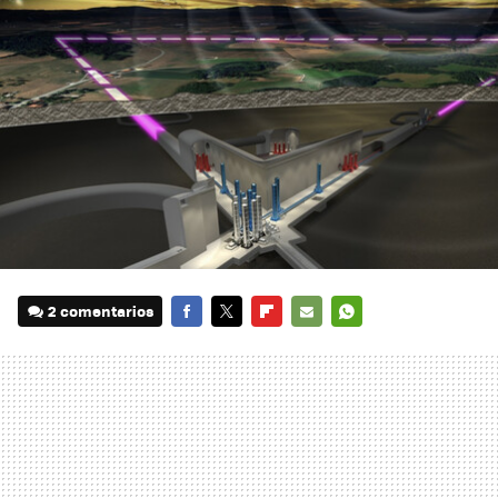
2 comentarios
FACEBOOK
TWITTER
FLIPBOARD
E-
WHATSAPP
MAIL