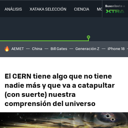
Suscríbete a
ANÁLISIS
XATAKA SELECCIÓN
CIENCIA
MOVILIDAD
HOY SE HABLA DE
AEMET
China
Bill Gates
Generación Z
iPhone 18
El CERN tiene algo que no tiene
nadie más y que va a catapultar
(con suerte) nuestra
comprensión del universo