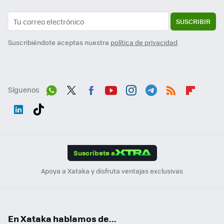
SUSCRIBIR
Suscribiéndote aceptas nuestra
política de privacidad
Síguenos
Wh
Twit
Fac
You
Inst
Tele
RSS
Flip
ats
ter
ebo
tub
agr
gra
boa
Link
Tikt
App
ok
e
am
m
rd
edI
ok
Suscríbete a
n
Apoya a Xataka y disfruta ventajas exclusivas
En Xataka hablamos de...