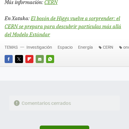
Más información:
CERN
En Xataka:
El bosón de Higgs vuelve a sorprender: el
CERN se prepara para descubrir partículas más allá
del Modelo Estándar
TEMAS
Investigación
Espacio
Energía
CERN
on
FACEBOOK
TWITTER
FLIPBOARD
E-
WHATSAPP
MAIL
Comentarios cerrados