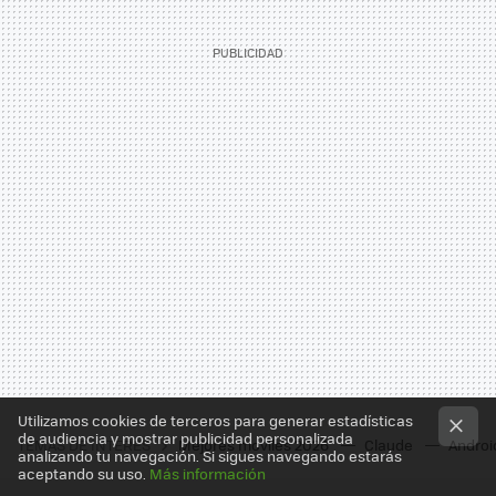
Utilizamos cookies de terceros para generar estadísticas
de audiencia y mostrar publicidad personalizada
TEMAS DE INTERÉS
Mejores moviles 2026
Claude
Androi
analizando tu navegación. Si sigues navegando estarás
aceptando su uso.
Más información