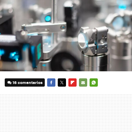
16 comentarios
FACEBOOK
TWITTER
FLIPBOARD
E-
WHATSAPP
MAIL