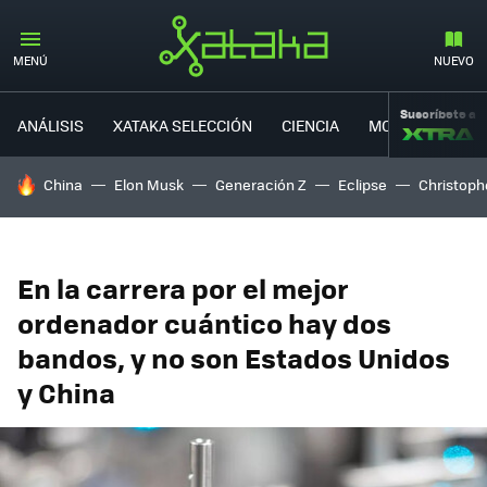
MENÚ
NUEVO
Suscríbete a
ANÁLISIS
XATAKA SELECCIÓN
CIENCIA
MOVILIDAD
HOY SE HABLA DE
China
Elon Musk
Generación Z
Eclipse
Christoph
En la carrera por el mejor
ordenador cuántico hay dos
bandos, y no son Estados Unidos
y China