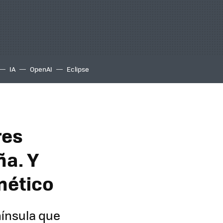
IA
OpenAI
Eclipse
res
ña. Y
nético
enínsula que