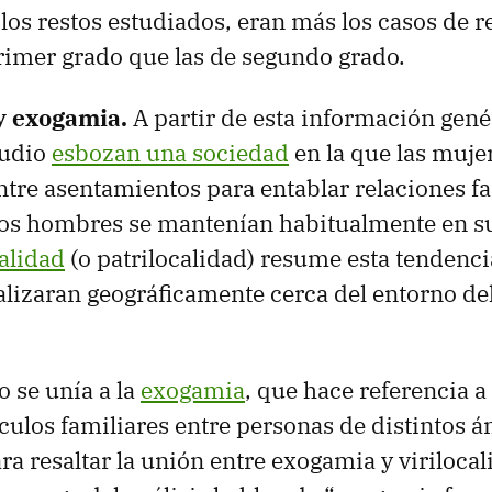
 los restos estudiados, eran más los casos de r
rimer grado que las de segundo grado.
 y exogamia.
A partir de esta información genét
tudio
esbozan una sociedad
en la que las muje
tre asentamientos para entablar relaciones fa
los hombres se mantenían habitualmente en su
calidad
(o patrilocalidad) resume esta tendenci
calizaran geográficamente cerca del entorno de
to se unía a la
exogamia
, que hace referencia a
nculos familiares entre personas de distintos 
ra resaltar la unión entre exogamia y virilocal