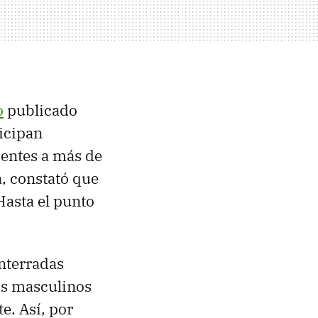
o
publicado
ticipan
ientes a más de
, constató que
Hasta el punto
enterradas
tos masculinos
e. Así, por