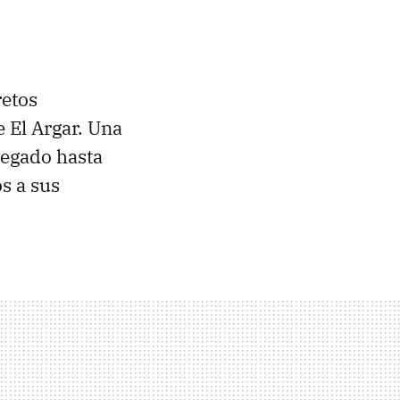
retos
 El Argar. Una
llegado hasta
os a sus