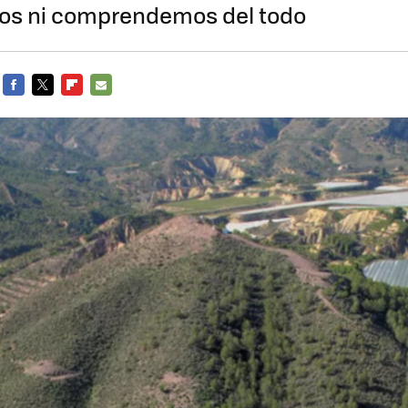
s ni comprendemos del todo
FACEBOOK
TWITTER
FLIPBOARD
E-
MAIL