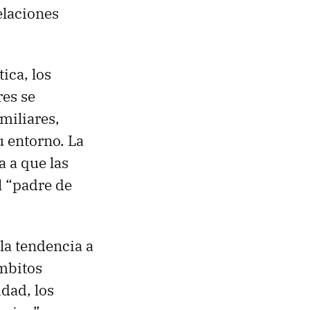
elaciones
ica, los
res se
miliares,
 entorno. La
a a que las
l “padre de
 la tendencia a
ámbitos
idad, los