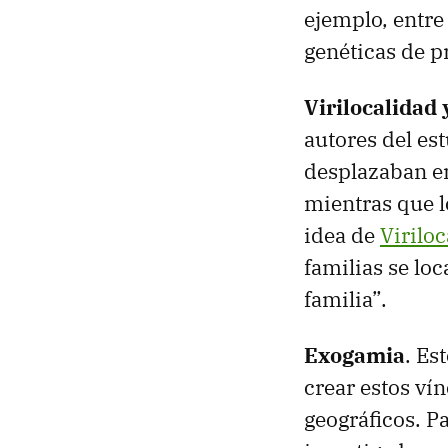
ejemplo, entre
genéticas de p
Virilocalidad
autores del es
desplazaban en
mientras que 
idea de
Virilo
familias se lo
familia”.
Exogamia
. Es
crear estos ví
geográficos. Pa