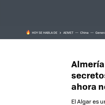
HOY SE HABLA DE
AEMET
China
Gener
Almería
secreto
ahora n
El Algar es u