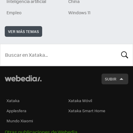
Inteligencia artificial
China
Empleo
Windows 11
VER MÁS TEMAS
BUSCA
SUBIR
Xataka
Xataka Móvil
Applesfera
Xataka Smart Home
Mundo Xiaomi
Otras publicaciones de Webedia