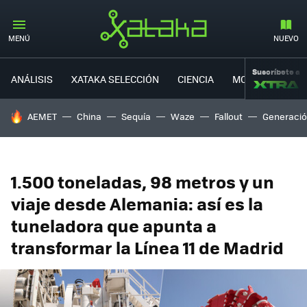
MENÚ
NUEVO
Suscríbete a
ANÁLISIS
XATAKA SELECCIÓN
CIENCIA
MOVILIDAD
HOY SE HABLA DE
AEMET
China
Sequía
Waze
Fallout
Generació
1.500 toneladas, 98 metros y un
viaje desde Alemania: así es la
tuneladora que apunta a
transformar la Línea 11 de Madrid