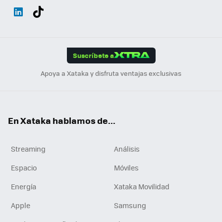
Wh
Twit
Fac
You
Inst
Tele
RSS
Flip
ats
ter
ebo
tub
agr
gra
boa
Link
Tikt
App
ok
e
am
m
rd
edI
ok
Suscríbete a
n
Apoya a Xataka y disfruta ventajas exclusivas
En Xataka hablamos de...
Streaming
Análisis
Espacio
Móviles
Energía
Xataka Movilidad
Apple
Samsung