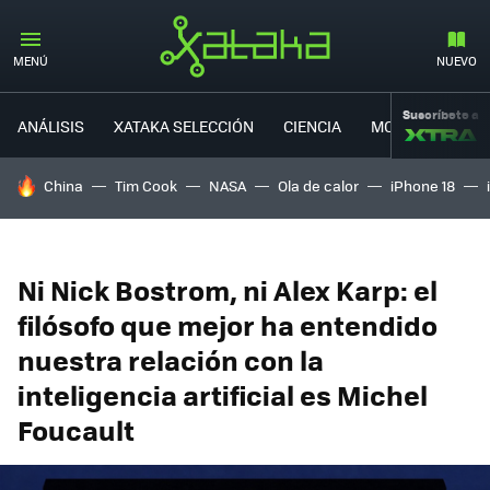
MENÚ
NUEVO
Suscríbete a
ANÁLISIS
XATAKA SELECCIÓN
CIENCIA
MOVILIDAD
HOY SE HABLA DE
China
Tim Cook
NASA
Ola de calor
iPhone 18
Ni Nick Bostrom, ni Alex Karp: el
filósofo que mejor ha entendido
nuestra relación con la
inteligencia artificial es Michel
Foucault