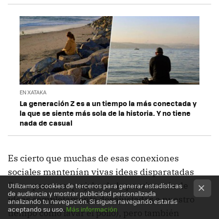
EN XATAKA
La generación Z es a un tiempo la más conectada y
la que se siente más sola de la historia. Y no tiene
nada de casual
Es cierto que muchas de esas conexiones
sociales mantenían vivas ideas disparatadas
(hace poco me quejaba de la pervivencia de
Utilizamos cookies de terceros para generar estadísticas
de audiencia y mostrar publicidad personalizada
ideas completamente desajustadas a nuestro
analizando tu navegación. Si sigues navegando estarás
aceptando su uso.
Más información
tiempo como lavar el pollo), pero también