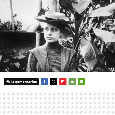
13 comentarios
FACEBOOK
TWITTER
FLIPBOARD
E-
WHATSAPP
MAIL