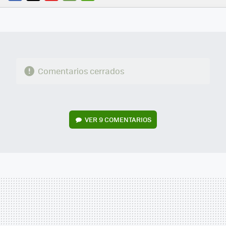
FACEBOOK
TWITTER
FLIPBOARD
E-
WHATSAPP
MAIL
Comentarios cerrados
VER
9 COMENTARIOS