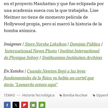
en el proyecto Manhattan y que fue eclipsada por
una academia sueca con la que trabajaba. Lise
Meitner no tiene de momento película de
Hollywood propia, pero sí marcó la historia de la
bomba atómica.
Imágenes |
Store Norske Leksikon
|
Dominio Público
|
International News Photo
|
Institut International
de Physique Solvay
|
Smithsonian Institution Archives
En Xataka |
Cuando Newton llegó a las leyes
fundamentales de la física ya había un cartel que
decía "Leonardo estuvo aquí"
TEMAS
Historia Tecnológica
Bomba Nuclear
Oppen