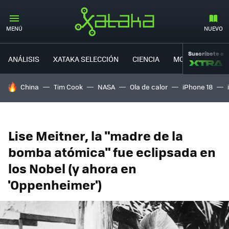
MENÚ
NUEVO
Suscríbete a
ANÁLISIS
XATAKA SELECCIÓN
CIENCIA
MOVILIDAD
HOY SE HABLA DE
China
Tim Cook
NASA
Ola de calor
iPhone 18
Lise Meitner, la "madre de la
bomba atómica" fue eclipsada en
los Nobel (y ahora en
'Oppenheimer')