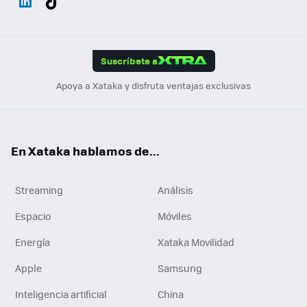
ats
ter
ebo
tub
agr
gra
boa
Link
Tikt
App
ok
e
am
m
rd
edI
ok
Suscríbete a
n
Apoya a Xataka y disfruta ventajas exclusivas
En Xataka hablamos de...
Streaming
Análisis
Espacio
Móviles
Energía
Xataka Movilidad
Apple
Samsung
Inteligencia artificial
China