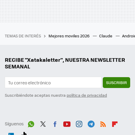
TEMAS DE INTERÉS
Mejores moviles 2026
Claude
Androi
RECIBE "Xatakaletter", NUESTRA NEWSLETTER
SEMANAL
SUSCRIBIR
Suscribiéndote aceptas nuestra
política de privacidad
Síguenos
Wh
Twit
Fac
You
Inst
Tele
RSS
Flip