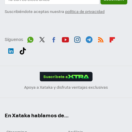
Suscribiéndote aceptas nuestra
política de privacidad
Síguenos
Wh
Twit
Fac
You
Inst
Tele
RSS
Flip
ats
ter
ebo
tub
agr
gra
boa
Link
Tikt
App
ok
e
am
m
rd
edI
ok
Suscríbete a
n
Apoya a Xataka y disfruta ventajas exclusivas
En Xataka hablamos de...