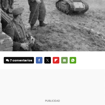
7 comentarios
FACEBOOK
TWITTER
FLIPBOARD
E-
WHATSAPP
MAIL