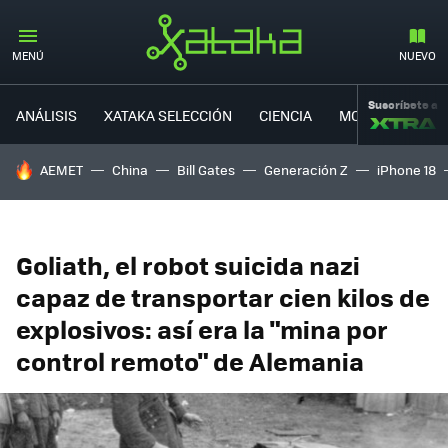
MENÚ
NUEVO
Suscríbete a
ANÁLISIS
XATAKA SELECCIÓN
CIENCIA
MOVILIDAD
HOY SE HABLA DE
AEMET
China
Bill Gates
Generación Z
iPhone 18
Goliath, el robot suicida nazi
capaz de transportar cien kilos de
explosivos: así era la "mina por
control remoto" de Alemania