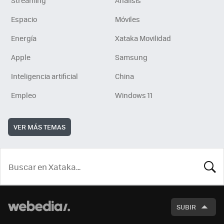
Streaming
Análisis
Espacio
Móviles
Energía
Xataka Movilidad
Apple
Samsung
Inteligencia artificial
China
Empleo
Windows 11
VER MÁS TEMAS
BUSCA
SUBIR