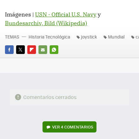
Imágenes |
USN - Official U.S. Navy
y
Bundesarchiv, Bild (Wikipedia)
TEMAS
Historia Tecnológica
joystick
Mundial
c
FACEBOOK
TWITTER
FLIPBOARD
E-
WHATSAPP
MAIL
Comentarios cerrados
VER
4 COMENTARIOS