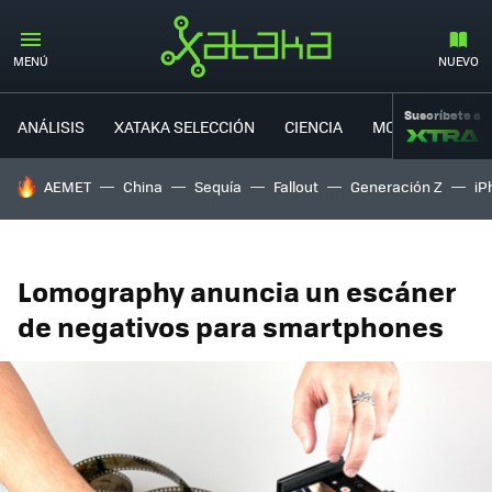
MENÚ
NUEVO
Suscríbete a
ANÁLISIS
XATAKA SELECCIÓN
CIENCIA
MOVILIDAD
HOY SE HABLA DE
AEMET
China
Sequía
Fallout
Generación Z
iP
Lomography anuncia un escáner
de negativos para smartphones