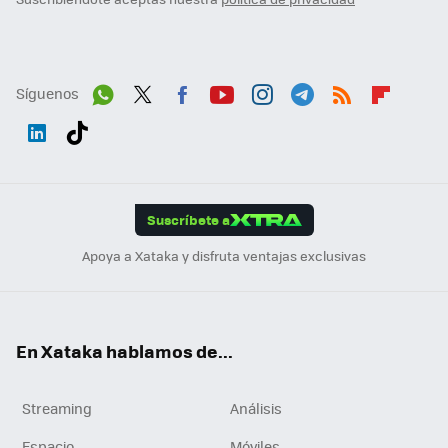
Síguenos
Wh
Twit
Fac
You
Inst
Tele
RSS
Flip
ats
ter
ebo
tub
agr
gra
boa
Link
Tikt
App
ok
e
am
m
rd
edI
ok
Suscríbete a
n
Apoya a Xataka y disfruta ventajas exclusivas
En Xataka hablamos de...
Streaming
Análisis
Espacio
Móviles