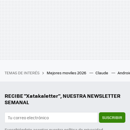
TEMAS DE INTERÉS
Mejores moviles 2026
Claude
Androi
RECIBE "Xatakaletter", NUESTRA NEWSLETTER
SEMANAL
SUSCRIBIR
Suscribiéndote aceptas nuestra
política de privacidad