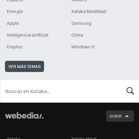
Energía
Xataka Movilidad
Apple
Samsung
Inteligencia artificial
China
Empleo
Windows 11
VER MÁS TEMAS
BUSCA
SUBIR
Xataka
Xataka Móvil