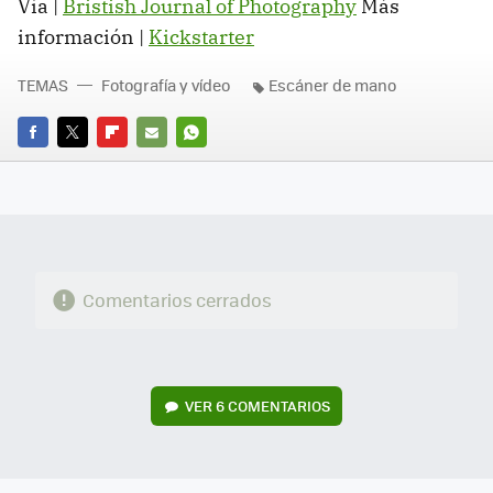
Vía |
Bristish Journal of Photography
Más
información |
Kickstarter
TEMAS
Fotografía y vídeo
Escáner de mano
FACEBOOK
TWITTER
FLIPBOARD
E-
WHATSAPP
MAIL
Comentarios cerrados
VER
6 COMENTARIOS