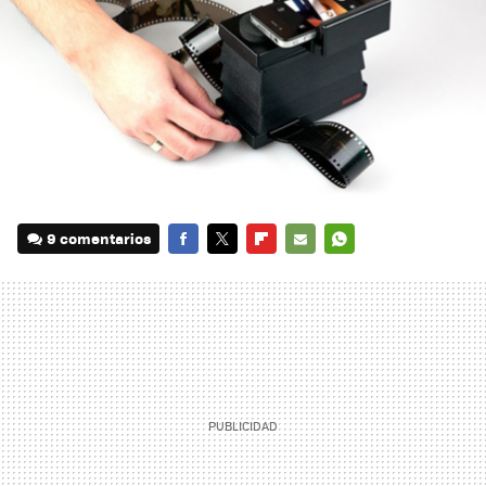
9 comentarios
FACEBOOK
TWITTER
FLIPBOARD
E-
WHATSAPP
MAIL