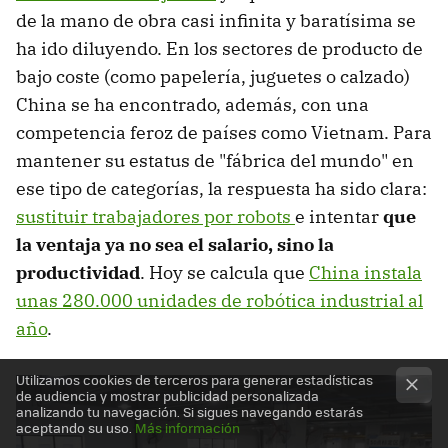
de la mano de obra casi infinita y baratísima se
ha ido diluyendo. En los sectores de producto de
bajo coste (como papelería, juguetes o calzado)
China se ha encontrado, además, con una
competencia feroz de países como Vietnam. Para
mantener su estatus de "fábrica del mundo" en
ese tipo de categorías, la respuesta ha sido clara:
sustituir trabajadores por robots
e intentar
que
la ventaja ya no sea el salario, sino la
productividad
. Hoy se calcula que
China instala
unas 280.000 unidades de robótica industrial al
año
.
Utilizamos cookies de terceros para generar estadísticas
de audiencia y mostrar publicidad personalizada
analizando tu navegación. Si sigues navegando estarás
aceptando su uso.
Más información