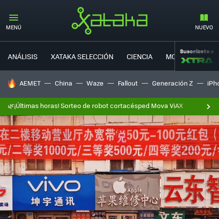
MENÚ
NUEVO
Suscríbete a
ANÁLISIS
XATAKA SELECCIÓN
CIENCIA
MOVILIDAD
HOY SE HABLA DE
AEMET
China
Waze
Fallout
Generación Z
iPh
🌿¡Últimas horas! Sorteo de robot cortacésped Mova ViAX