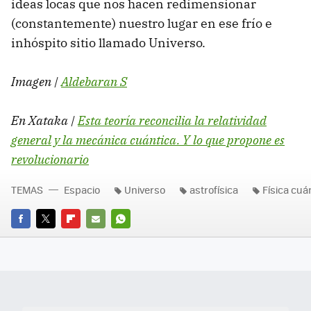
ideas locas que nos hacen redimensionar
(constantemente) nuestro lugar en ese frío e
inhóspito sitio llamado Universo.
Imagen |
Aldebaran S
En Xataka |
Esta teoría reconcilia la relatividad
general y la mecánica cuántica. Y lo que propone es
revolucionario
TEMAS
Espacio
Universo
astrofísica
Física cuá
FACEBOOK
TWITTER
FLIPBOARD
E-
WHATSAPP
MAIL