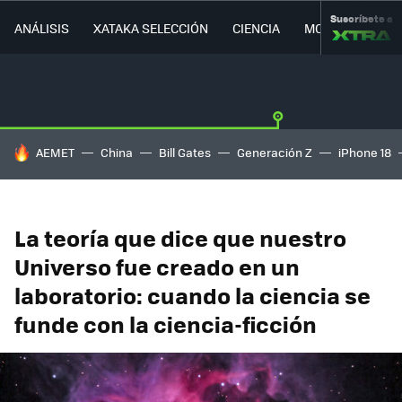
Suscríbete a
ANÁLISIS
XATAKA SELECCIÓN
CIENCIA
MOVILIDAD
HOY SE HABLA DE
AEMET
China
Bill Gates
Generación Z
iPhone 18
La teoría que dice que nuestro
Universo fue creado en un
laboratorio: cuando la ciencia se
funde con la ciencia-ficción