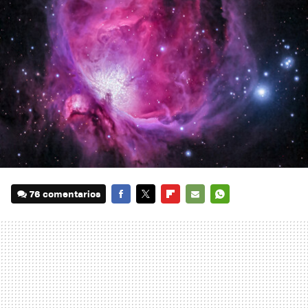
76 comentarios
FACEBOOK
TWITTER
FLIPBOARD
E-
WHATSAPP
MAIL