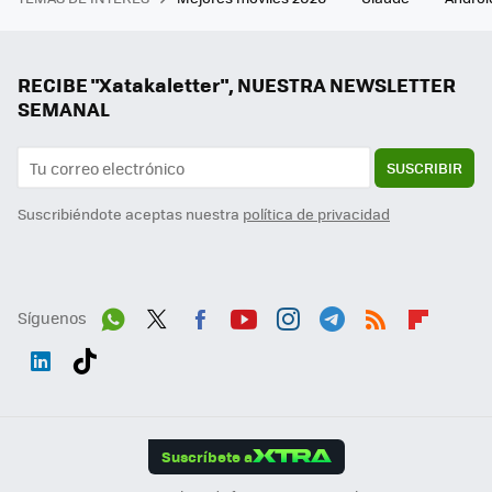
RECIBE "Xatakaletter", NUESTRA NEWSLETTER
SEMANAL
SUSCRIBIR
Suscribiéndote aceptas nuestra
política de privacidad
Síguenos
Wh
Twit
Fac
You
Inst
Tele
RSS
Flip
ats
ter
ebo
tub
agr
gra
boa
Link
Tikt
App
ok
e
am
m
rd
edI
ok
Suscríbete a
n