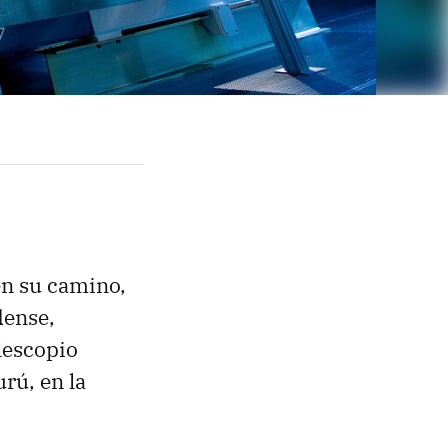
en su camino,
dense,
lescopio
rú, en la