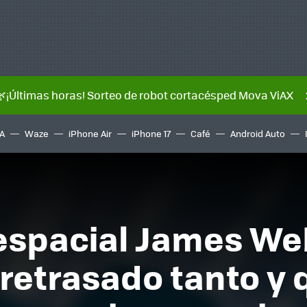
🌿¡Últimas horas! Sorteo de robot cortacésped Mova ViAX
A
Waze
iPhone Air
iPhone 17
Café
Android Auto
 espacial James We
 retrasado tanto y 