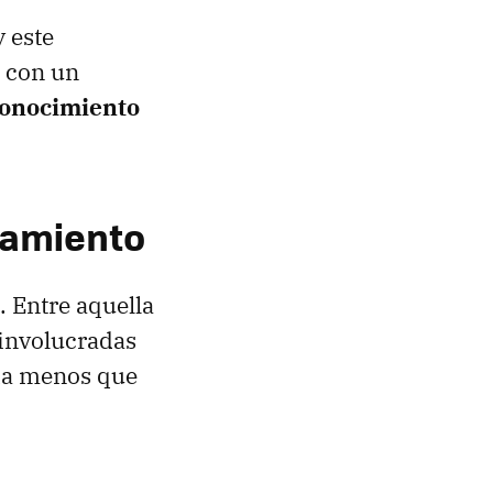
 este
o con un
conocimiento
nzamiento
. Entre aquella
 involucradas
da menos que