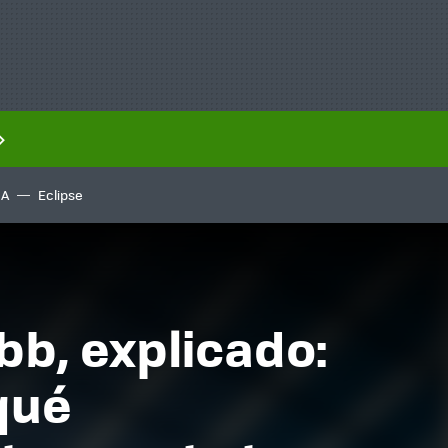
IA
Eclipse
bb, explicado:
qué