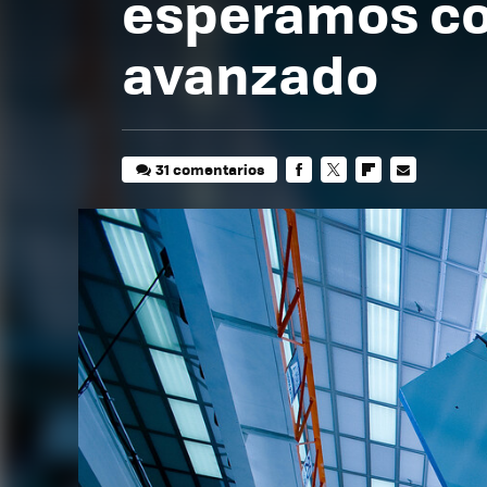
esperamos co
avanzado
31 comentarios
FACEBOOK
TWITTER
FLIPBOARD
E-
MAIL