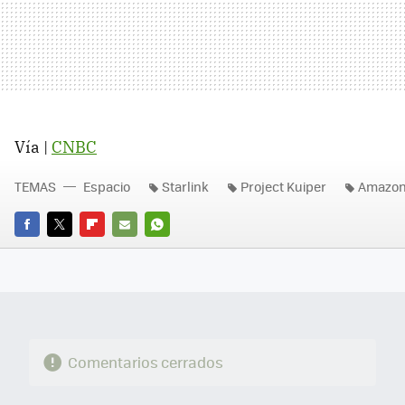
Vía |
CNBC
TEMAS
Espacio
Starlink
Project Kuiper
Amazo
FACEBOOK
TWITTER
FLIPBOARD
E-
WHATSAPP
MAIL
Comentarios cerrados