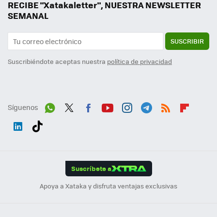
RECIBE "Xatakaletter", NUESTRA NEWSLETTER
SEMANAL
SUSCRIBIR
Suscribiéndote aceptas nuestra
política de privacidad
Síguenos
Wh
Twit
Fac
You
Inst
Tele
RSS
Flip
ats
ter
ebo
tub
agr
gra
boa
Link
Tikt
App
ok
e
am
m
rd
edI
ok
Suscríbete a
n
Apoya a Xataka y disfruta ventajas exclusivas