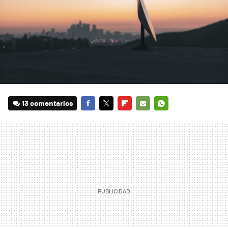
13 comentarios
FACEBOOK
TWITTER
FLIPBOARD
E-
WHATSAPP
MAIL