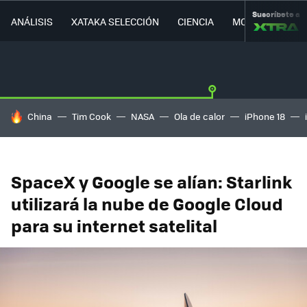
Suscríbete a
ANÁLISIS
XATAKA SELECCIÓN
CIENCIA
MOVILIDAD
HOY SE HABLA DE
China
Tim Cook
NASA
Ola de calor
iPhone 18
SpaceX y Google se alían: Starlink
utilizará la nube de Google Cloud
para su internet satelital