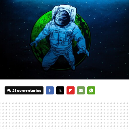
21 comentarios
FACEBOOK
TWITTER
FLIPBOARD
E-
WHATSAPP
MAIL