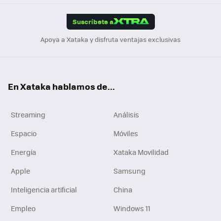
App
ok
e
am
m
rd
edI
ok
Suscríbete a
n
Apoya a Xataka y disfruta ventajas exclusivas
En Xataka hablamos de...
Streaming
Análisis
Espacio
Móviles
Energía
Xataka Movilidad
Apple
Samsung
Inteligencia artificial
China
Empleo
Windows 11