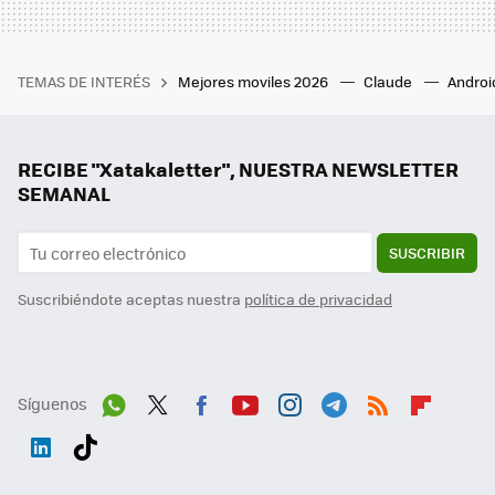
TEMAS DE INTERÉS
Mejores moviles 2026
Claude
Androi
RECIBE "Xatakaletter", NUESTRA NEWSLETTER
SEMANAL
SUSCRIBIR
Suscribiéndote aceptas nuestra
política de privacidad
Síguenos
Wh
Twit
Fac
You
Inst
Tele
RSS
Flip
ats
ter
ebo
tub
agr
gra
boa
Link
Tikt