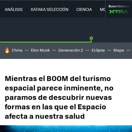
Suscríbete a
ANÁLISIS
XATAKA SELECCIÓN
CIENCIA
MOVILIDAD
HOY SE HABLA DE
China
Elon Musk
Generación Z
Eclipse
Mapa
Mientras el BOOM del turismo
espacial parece inminente, no
paramos de descubrir nuevas
formas en las que el Espacio
afecta a nuestra salud