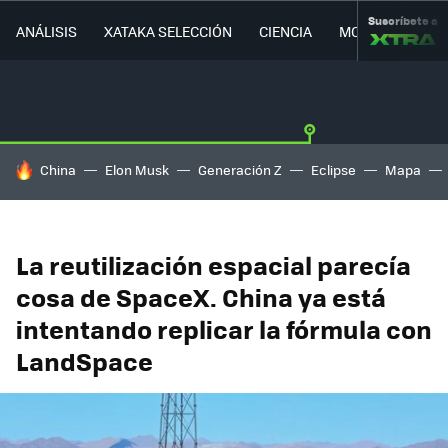
Suscríbete a
ANÁLISIS
XATAKA SELECCIÓN
CIENCIA
MOVILIDAD
HOY SE HABLA DE
China
Elon Musk
Generación Z
Eclipse
Mapa
La reutilización espacial parecía
cosa de SpaceX. China ya está
intentando replicar la fórmula con
LandSpace