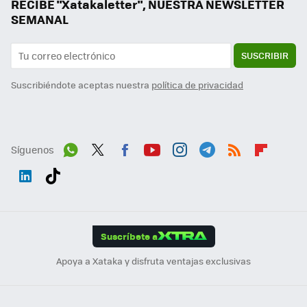
RECIBE "Xatakaletter", NUESTRA NEWSLETTER
SEMANAL
SUSCRIBIR
Suscribiéndote aceptas nuestra
política de privacidad
Síguenos
Wh
Twit
Fac
You
Inst
Tele
RSS
Flip
ats
ter
ebo
tub
agr
gra
boa
Link
Tikt
App
ok
e
am
m
rd
edI
ok
Suscríbete a
n
Apoya a Xataka y disfruta ventajas exclusivas