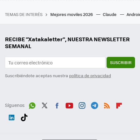
TEMAS DE INTERÉS
Mejores moviles 2026
Claude
Androi
RECIBE "Xatakaletter", NUESTRA NEWSLETTER
SEMANAL
SUSCRIBIR
Suscribiéndote aceptas nuestra
política de privacidad
Síguenos
Wh
Twit
Fac
You
Inst
Tele
RSS
Flip
ats
ter
ebo
tub
agr
gra
boa
Link
Tikt
App
ok
e
am
m
rd
edI
ok