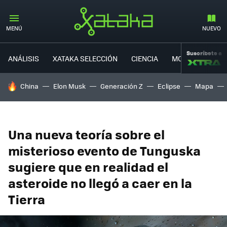
MENÚ
NUEVO
Suscríbete a
ANÁLISIS
XATAKA SELECCIÓN
CIENCIA
MOVILIDAD
HOY SE HABLA DE
China
Elon Musk
Generación Z
Eclipse
Mapa
Una nueva teoría sobre el
misterioso evento de Tunguska
sugiere que en realidad el
asteroide no llegó a caer en la
Tierra