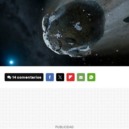
14 comentarios
FACEBOOK
TWITTER
FLIPBOARD
E-
WHATSAPP
MAIL