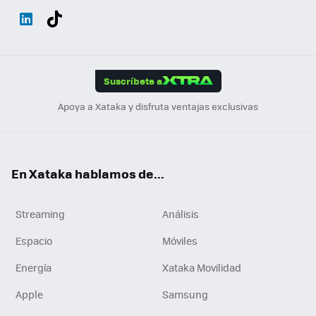
Wh
Twit
Fac
You
Inst
Tele
RSS
Flip
ats
ter
ebo
tub
agr
gra
boa
Link
Tikt
App
ok
e
am
m
rd
edI
ok
Suscríbete a
n
Apoya a Xataka y disfruta ventajas exclusivas
En Xataka hablamos de...
Streaming
Análisis
Espacio
Móviles
Energía
Xataka Movilidad
Apple
Samsung