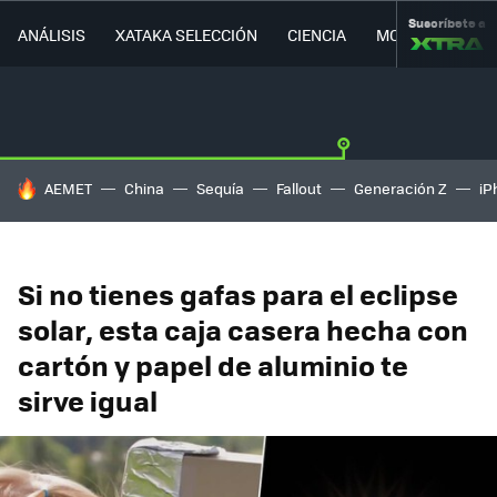
Suscríbete a
ANÁLISIS
XATAKA SELECCIÓN
CIENCIA
MOVILIDAD
HOY SE HABLA DE
AEMET
China
Sequía
Fallout
Generación Z
iP
Si no tienes gafas para el eclipse
solar, esta caja casera hecha con
cartón y papel de aluminio te
sirve igual