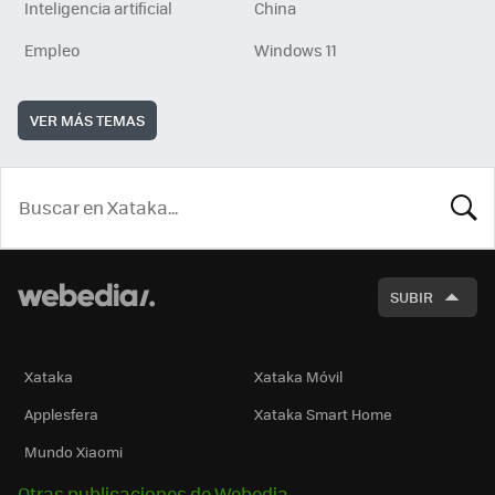
Inteligencia artificial
China
Empleo
Windows 11
VER MÁS TEMAS
BUSCA
SUBIR
Xataka
Xataka Móvil
Applesfera
Xataka Smart Home
Mundo Xiaomi
Otras publicaciones de Webedia