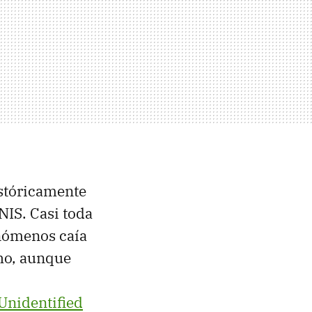
stóricamente
NIS. Casi toda
enómenos caía
ho, aunque
Unidentified