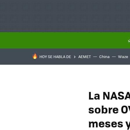
HOY SE HABLA DE
AEMET
China
Waze
La NASA
sobre O
meses y