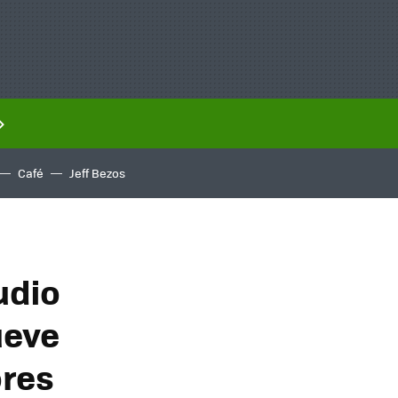
Café
Jeff Bezos
udio
ueve
ores