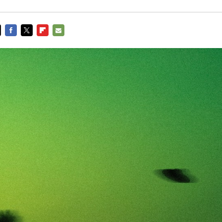
FACEBOOK
TWITTER
FLIPBOARD
E-
MAIL