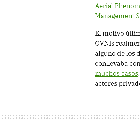
Aerial Phenom
Management S
El motivo últi
OVNIs realment
alguno de los 
conllevaba co
muchos casos
actores privad