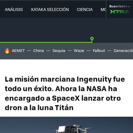
Suscríbete a
ANÁLISIS
XATAKA SELECCIÓN
CIENCIA
MOVILIDAD
HOY SE HABLA DE
AEMET
China
Sequía
Waze
Fallout
Generació
La misión marciana Ingenuity fue
todo un éxito. Ahora la NASA ha
encargado a SpaceX lanzar otro
dron a la luna Titán