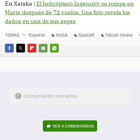
En Xataka |
El helicóptero Ingenuity se rompe en
Marte después de 72 vuelos. Una foto revela los
daños en una de sus aspas
TEMAS
Espacio
NASA
SpaceX
Falcon Heavy
FACEBOOK
TWITTER
FLIPBOARD
E-
WHATSAPP
MAIL
Comentarios cerrados
VER
4 COMENTARIOS