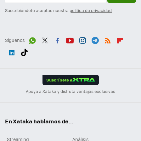
Suscribiéndote aceptas nuestra
política de privacidad
Síguenos
Wh
Twit
Fac
You
Inst
Tele
RSS
Flip
ats
ter
ebo
tub
agr
gra
boa
Link
Tikt
App
ok
e
am
m
rd
edI
ok
Suscríbete a
n
Apoya a Xataka y disfruta ventajas exclusivas
En Xataka hablamos de...
Streaming
Análisis