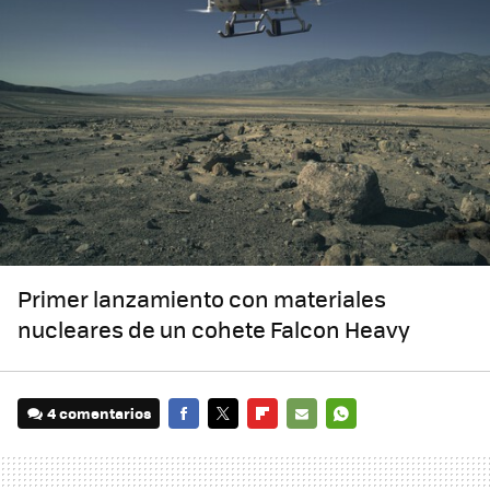
Primer lanzamiento con materiales
nucleares de un cohete Falcon Heavy
4 comentarios
FACEBOOK
TWITTER
FLIPBOARD
E-
WHATSAPP
MAIL