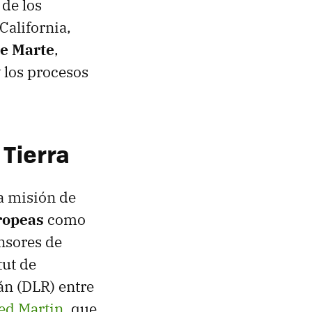
de los
California,
de Marte
,
 los procesos
 Tierra
na misión de
ropeas
como
ensores de
tut de
án (DLR) entre
ed Martin
, que