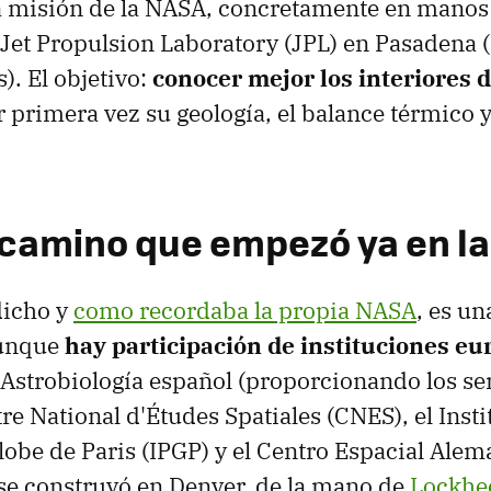
ra misión de la NASA, concretamente en manos 
 Jet Propulsion Laboratory (JPL) en Pasadena (
). El objetivo:
conocer mejor los interiores 
 primera vez su geología, el balance térmico y
 camino que empezó ya en la
icho y
como recordaba la propia NASA
, es u
aunque
hay participación de instituciones eu
e Astrobiología español (proporcionando los s
tre National d'Études Spatiales (CNES), el Insti
obe de Paris (IPGP) y el Centro Espacial Alem
 se construyó en Denver, de la mano de
Lockhe