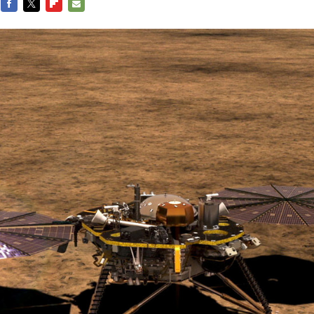
FACEBOOK
TWITTER
FLIPBOARD
E-
MAIL