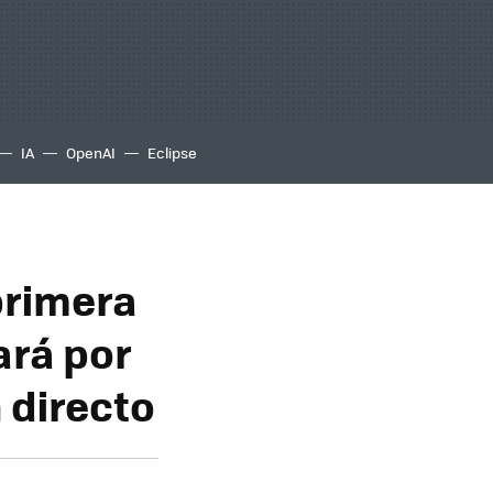
IA
OpenAI
Eclipse
primera
ará por
 directo