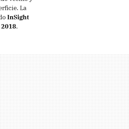
rficie. La
ndo
InSight
e 2018
.