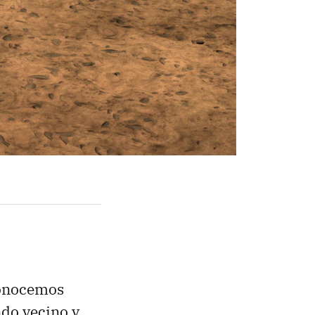
conocemos
ado vecino y