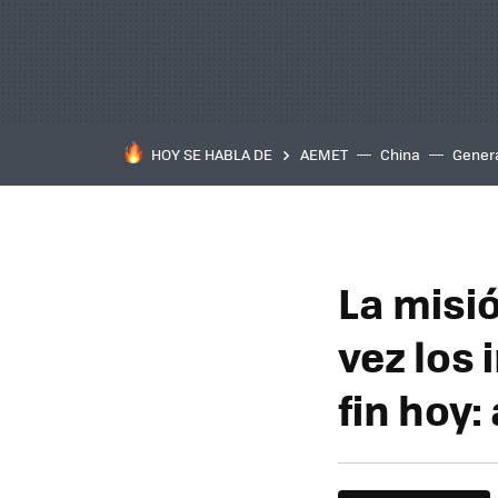
HOY SE HABLA DE
AEMET
China
Gener
La misi
vez los 
fin hoy: