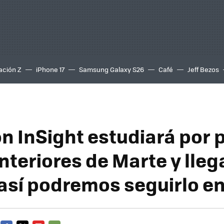
ación Z
iPhone 17
Samsung Galaxy S26
Café
Jeff Bezos
ón InSight estudiará por 
interiores de Marte y lleg
 así podremos seguirlo en