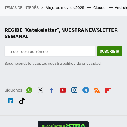
TEMAS DE INTERÉS
Mejores moviles 2026
Claude
Androi
RECIBE "Xatakaletter", NUESTRA NEWSLETTER
SEMANAL
SUSCRIBIR
Suscribiéndote aceptas nuestra
política de privacidad
Síguenos
Wh
Twit
Fac
You
Inst
Tele
RSS
Flip
ats
ter
ebo
tub
agr
gra
boa
Link
Tikt
App
ok
e
am
m
rd
edI
ok
Suscríbete a