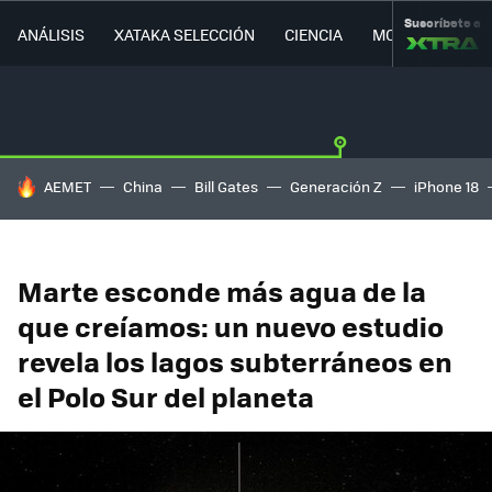
Suscríbete a
ANÁLISIS
XATAKA SELECCIÓN
CIENCIA
MOVILIDAD
HOY SE HABLA DE
AEMET
China
Bill Gates
Generación Z
iPhone 18
Marte esconde más agua de la
que creíamos: un nuevo estudio
revela los lagos subterráneos en
el Polo Sur del planeta