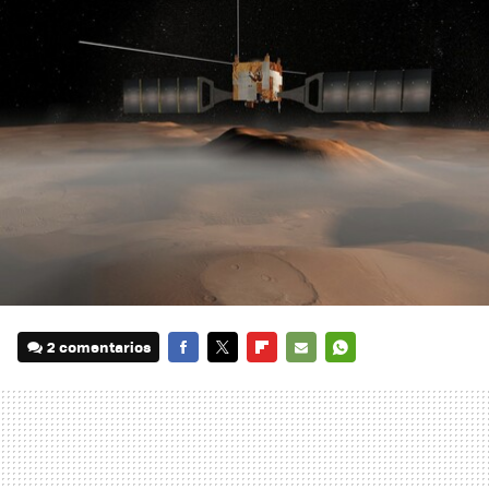
2 comentarios
FACEBOOK
TWITTER
FLIPBOARD
E-
WHATSAPP
MAIL